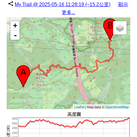
My Trail @ 2025-05-16 11:28:19 (~15.2公里)
顯示
更多...
+
-
Leaflet
| Map data ©
OpenStreetMap