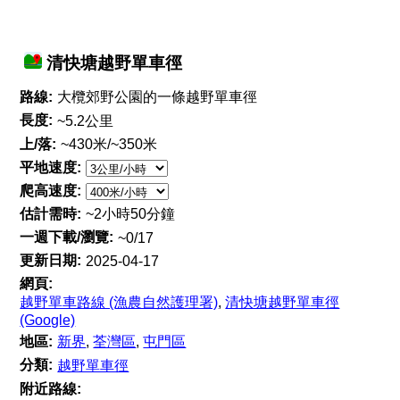
清快塘越野單車徑
路線:
大欖郊野公園的一條越野單車徑
長度:
~5.2公里
上/落:
~430米/~350米
平地速度:
爬高速度:
估計需時:
~2小時50分鐘
一週下載/瀏覽:
~0/17
更新日期:
2025-04-17
網頁:
越野單車路線 (漁農自然護理署)
,
清快塘越野單車徑
(Google)
地區:
新界
,
荃灣區
,
屯門區
分類:
越野單車徑
附近路線: