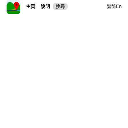
主頁
說明
搜尋
繁
简
En