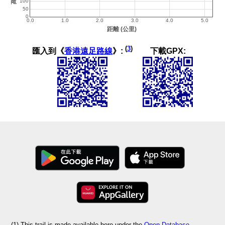
(
3
)
匯入到《
香港遠足路線
》:
下載GPX:
(1) This trail is made available here under the
Open Database