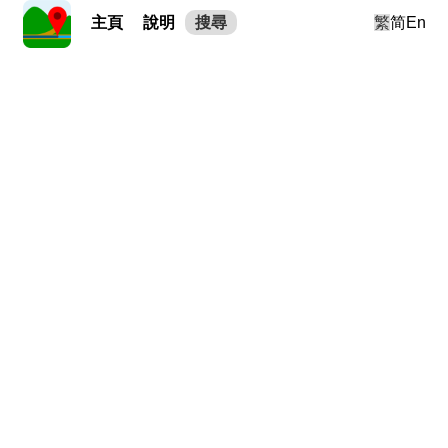
主頁
說明
搜尋
繁
简
En