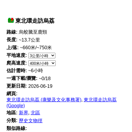
東北環走訪烏荔
路線:
烏蛟騰至鹿頸
長度:
~13.7公里
上/落:
~660米/~750米
平地速度:
爬高速度:
估計需時:
~6小時
一週下載/瀏覽:
~0/18
更新日期:
2026-06-19
網頁:
東北環走訪烏荔 (康樂及文化事務署)
,
東北環走訪烏荔
(Google)
地區:
新界
,
北區
分類:
歷史文物徑
類似路線: