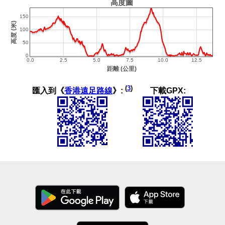
(
3
)
匯入到《
香港遠足路線
》:
下載GPX: