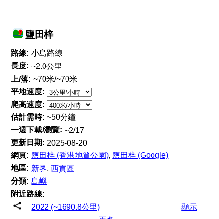
鹽田梓
路線:
小島路線
長度:
~2.0公里
上/落:
~70米/~70米
平地速度:
爬高速度:
估計需時:
~50分鐘
一週下載/瀏覽:
~2/17
更新日期:
2025-08-20
網頁:
鹽田梓 (香港地質公園)
,
鹽田梓 (Google)
地區:
新界
,
西貢區
分類:
島嶼
附近路線:
2022 (~1690.8公里)
顯示