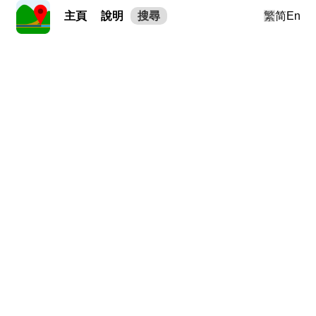
主頁
說明
搜尋
繁
简
En