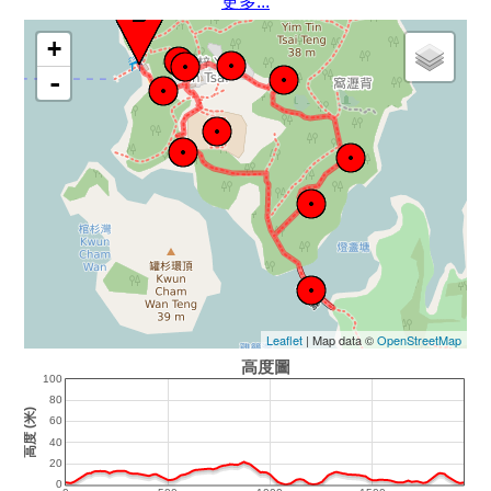
更多...
+
-
Leaflet
| Map data ©
OpenStreetMap