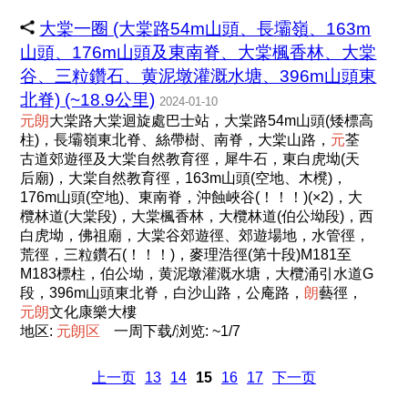
大棠一圈 (大棠路54m山頭、長壩嶺、163m
山頭、176m山頭及東南脊、大棠楓香林、大棠
谷、三粒鑽石、黄泥墩灌溉水塘、396m山頭東
北脊) (~18.9公里)
2024-01-10
元
朗
大棠路大棠迴旋處巴士站，大棠路54m山頭(矮標高
柱)，長壩嶺東北脊、絲帶樹、南脊，大棠山路，
元
荃
古道郊遊徑及大棠自然教育徑，犀牛石，東白虎坳(天
后廟)，大棠自然教育徑，163m山頭(空地、木櫈)，
176m山頭(空地)、東南脊，沖蝕峽谷(！！！)(×2)，大
欖林道(大棠段)，大棠楓香林，大欖林道(伯公坳段)，西
白虎坳，佛祖廟，大棠谷郊遊徑、郊遊場地，水管徑，
荒徑，三粒鑽石(！！！)，麥理浩徑(第十段)M181至
M183標柱，伯公坳，黄泥墩灌溉水塘，大欖涌引水道G
段，396m山頭東北脊，白沙山路，公庵路，
朗
藝徑，
元
朗
文化康樂大樓
地区:
元
朗
区
一周下载/浏览: ~1/7
上一页
13
14
15
16
17
下一页