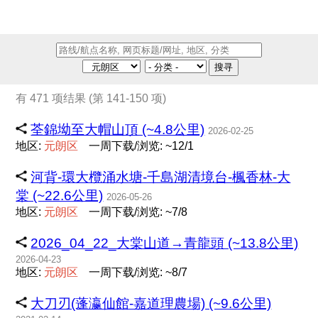
搜寻
有 471 项结果 (第 141-150 项)
荃錦坳至大帽山頂 (~4.8公里)
2026-02-25
地区:
元
朗
区
一周下载/浏览: ~12/1
河背-環大欖涌水塘-千島湖清境台-楓香林-大
棠 (~22.6公里)
2026-05-26
地区:
元
朗
区
一周下载/浏览: ~7/8
2026_04_22_大棠山道→青龍頭 (~13.8公里)
2026-04-23
地区:
元
朗
区
一周下载/浏览: ~8/7
大刀刃(蓬瀛仙館-嘉道理農場) (~9.6公里)