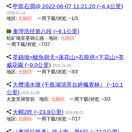
甲龍石澗@ 2022-06-07 11:21:20 (~4.4公里)
2026-07-24
地区:
元
朗
区
一周下载/浏览: ~1/3
麦理浩径第八段 (~9.1公里)
铅矿坳至荃锦公路
地区:
元
朗
区
一周下载/浏览: ~7/37
荃錦坳>鱷魚朝天>蓮花山>石龍拱>下花山>荃
威花園 (~9.0公里)
2022-11-10
地区:
元
朗
区
一周下载/浏览: ~3/3
大欖涌水塘 (千島湖清景台經楓香林） (~10.1
公里)
2025-11-08
大棠至掃管笏
地区:
元
朗
区
一周下载/浏览: ~3/3
大帽2吃 (~23.8公里)
2026-08-01
地区:
元
朗
区
一周下载/浏览: ~7/17
［麥徑征服者］線上跑～第5站 (~22.0公里)