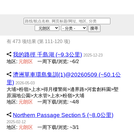
搜寻
有 473 项结果 (第 111-120 项)
我的路徑 千島湖 (~9.3公里)
2025-12-23
地区:
元
朗
区
一周下载/浏览: ~6/2
濟洲單車環島集訓(1)@20260509 (~50.1公
里)
2026-05-03
大埔>粉嶺>上水>得月樓警崗>邊界路>河套創科園>塱
原濕地公園>大水管>上水>粉嶺>大埔
地区:
元
朗
区
一周下载/浏览: ~4/8
Northern Passage Section 5 (~8.0公里)
2025-02-12
地区:
元
朗
区
一周下载/浏览: ~3/1