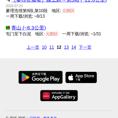
2026-07-23
麥理浩徑第9段,第10段
地区:
元
朗
区
一周下载/浏览: ~8/13
青山 (~8.3公里)
屯门至下白泥
地区:
元
朗
区
一周下载/浏览: ~1/31
上一页
10
11
12
13
14
下一页