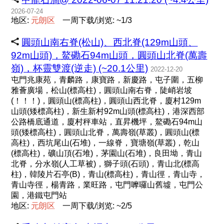
2026-07-24
地区:
元
朗
区
一周下载/浏览: ~1/3
圓頭山南右脊(松山)、西北脊(129m山頭、
92m山頭)，鰲磡石94m山頭，圓頭山北脊(萬壽
嶺)，杯靈雙渡(逆走) (~20.1公里)
2022-12-20
屯門兆康苑，青麟路，康寶路，新慶路，屯子圍，五柳
雅薈廣場，松山(標高柱)，圓頭山南右脊，陡峭岩坡
(！！！)，圓頭山(標高柱)，圓頭山西北脊，廈村129m
山頭(矮標高柱)，新生新村92m山頭(標高柱)，港深西部
公路橋底通道，廈村秤車站，直昇機坪，鰲磡石94m山
頭(矮標高柱)，圓頭山北脊，萬壽嶺(草叢)，圓頭山(標
高柱)，西坑尾山(石堆)，一線脊，寶塘嶺(草叢)，乾山
(標高柱)，礦山頂(石堆)，茅園山(石堆)，良田坳，青山
北脊，分水嶺(人工草被)，獅子頭(石頭)，青山北(標高
柱)，韓陵片石亭(B)，青山(標高柱)，青山徑，青山寺，
青山寺徑，楊青路，業旺路，屯門嚤囉山舊墟，屯門公
園，港鐵屯門站
地区:
元
朗
区
一周下载/浏览: ~2/5