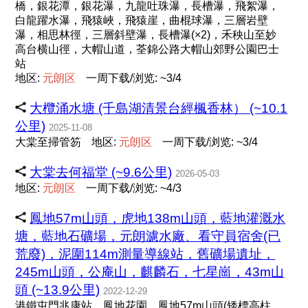
橋，銀花潭，銀花瀑，九龍吐珠瀑，長槽瀑，飛絮瀑，
白龍躍水瀑，飛猿峽，飛猿崖，曲棍球瀑，三層岩壁
瀑，相思林徑，三層斜壁瀑，長槽瀑(×2)，禾秧山至妙
高台横山徑，大帽山道，荃錦公路大帽山郊野公園巴士
站
地区:
元
朗
区
一周下载/浏览: ~3/4
大欖涌水塘 (千島湖清景台經楓香林） (~10.1
公里)
2025-11-08
大棠至掃管笏
地区:
元
朗
区
一周下载/浏览: ~3/4
大棠去何福堂 (~9.6公里)
2026-05-03
地区:
元
朗
区
一周下载/浏览: ~4/3
鳳地57m山頭，虎地138m山頭，藍地灌溉水
塘，藍地石礦場，元朗濾水廠、看守員宿舍(已
荒廢)，泥圍114m測量導線站，舊礦場遺址，
245m山頭，公庵山，麒麟石，七星崗，43m山
頭 (~13.9公里)
2022-12-29
港鐵屯門兆康站，鳳地花園，鳳地57m山頭(矮標高柱、