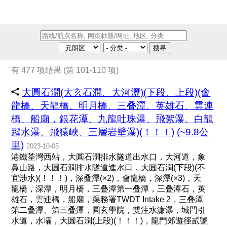
搜寻
有 477 项结果 (第 101-110 项)
大圓石澗(大玄石澗、大河瀝)(下段、上段)(會
龍橋、天龍橋、明月橋、三叠潭、英雄石、雲連
橋、船廟，銀花潭、九龍吐珠瀑、飛絮瀑、白龍
躍水瀑、飛猿峽、三層岩壁瀑)(！！！) (~9.8公
里)
2023-10-05
港鐵荃灣西站，大圓石澗排水隧道出水口，大河道，象
鼻山路，大圓石澗排水隧道進水口，大圓石澗(下段)(不
宜涉水)(！！！)，深叠潭(×2)，會龍橋，深潭(×3)，天
龍橋，深潭，明月橋，三叠潭第一叠潭，三叠潭石，英
雄石，雲連橋，船廟，渠務署TWDT Intake 2，三叠潭
第二叠潭、第三叠潭，圓玄學院，雙注水濂瀑，城門引
水道，水壩，大圓石澗(上段)(！！！)，龍門郊遊徑貳號