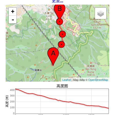
更多...
+
-
Leaflet
| Map data ©
OpenStreetMap