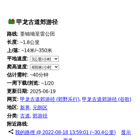
甲龙古道郊游径
路线:
荃锦坳至雷公田
长度:
~1.8公里
上/落:
~14米/~350米
平地速度:
爬高速度:
估计需时:
~40分钟
一周下载/浏览:
~1/20
更新日期:
2025-06-19
网页:
甲龙古道郊游径 (郊野乐行)
,
甲龙古道郊游径 (谷歌)
地区:
新界
,
元朗区
分类:
古道
,
郊游径
附近路线:
我的路徑 @ 2022-08-18 13:59:01 (~30.4公里)
显示