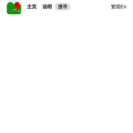
主页
说明
搜寻
繁
简
En