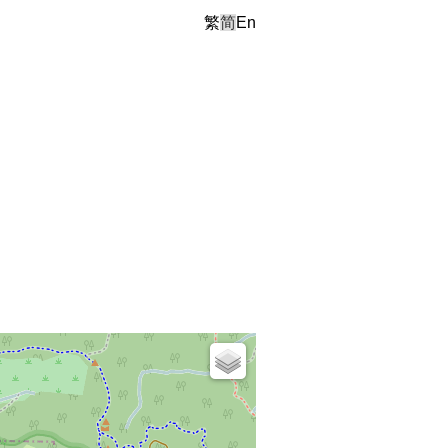
繁
简
En