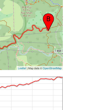
Leaflet
| Map data ©
OpenStreetMap