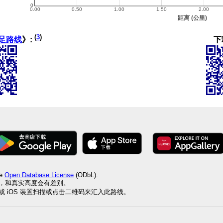
(
3
)
下
足路线
》:
he
Open Database License
(ODbL).
值，和真实高度会有差别。
id 或 iOS 装置扫描或点击二维码来汇入此路线。