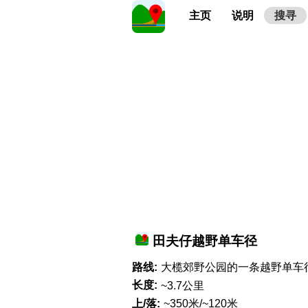
主页
说明
搜寻
田夫仔越野单车径
路线:
大榄郊野公园的一条越野单车
长度:
~3.7公里
上/落:
~350米/~120米