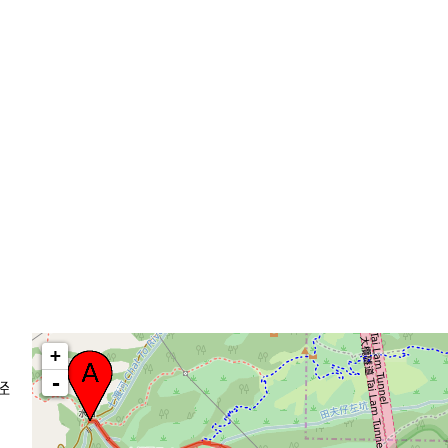
+
-
径