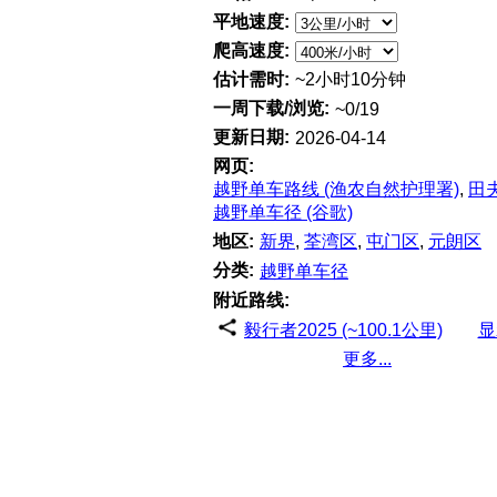
平地速度:
爬高速度:
估计需时:
~2小时10分钟
一周下载/浏览:
~0/19
更新日期:
2026-04-14
网页:
越野单车路线 (渔农自然护理署)
,
田
越野单车径 (谷歌)
地区:
新界
,
荃湾区
,
屯门区
,
元朗区
分类:
越野单车径
附近路线:
毅行者2025 (~100.1公里)
显
更多...