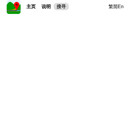
主页
说明
搜寻
繁
简
En