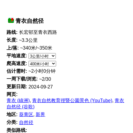
青衣自然径
路线:
长宏邨至青衣西路
长度:
~3.3公里
上/落:
~340米/~350米
平地速度:
爬高速度:
估计需时:
~2小时0分钟
一周下载/浏览:
~2/30
更新日期:
2024-09-27
网页:
青衣 (綠洲)
,
青衣自然教育徑暨公園景色 (YouTube)
,
青衣
自然径 (谷歌)
地区:
葵青区
,
新界
分类:
自然径
类似路线: