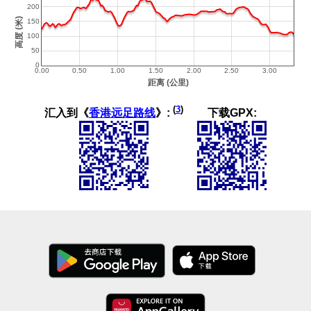
(
3
)
汇入到《
香港远足路线
》:
下载GPX: