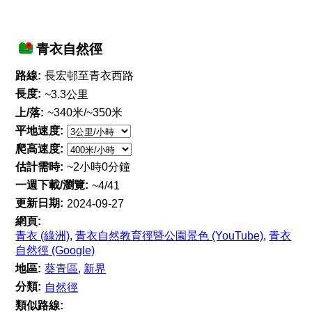
青衣自然徑
路線:
長宏邨至青衣西路
長度:
~3.3公里
上/落:
~340米/~350米
平地速度:
爬高速度:
估計需時:
~2小時0分鐘
一週下載/瀏覽:
~4/41
更新日期:
2024-09-27
網頁:
青衣 (綠洲)
,
青衣自然教育徑暨公園景色 (YouTube)
,
青衣
自然徑 (Google)
地區:
葵青區
,
新界
分類:
自然徑
類似路線: