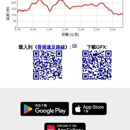
(
3
)
匯入到《
香港遠足路線
》:
下載GPX: