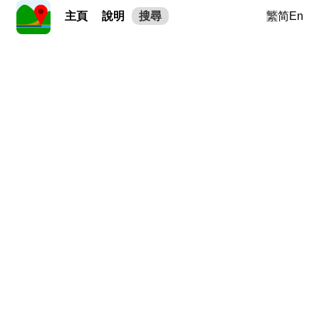
主頁
說明
搜尋
繁
简
En