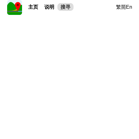
主页
说明
搜寻
繁
简
En