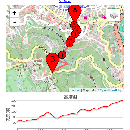
更多...
+
-
Leaflet
| Map data ©
OpenStreetMap