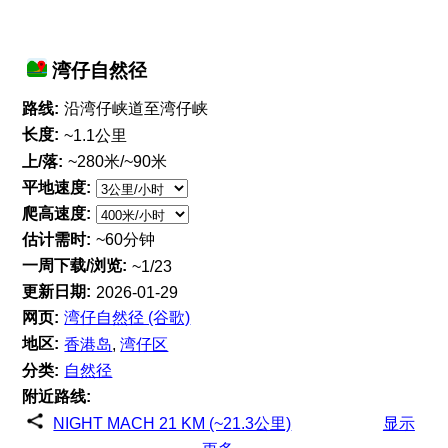
湾仔自然径
路线:
沿湾仔峡道至湾仔峡
长度:
~1.1公里
上/落:
~280米/~90米
平地速度:
爬高速度:
估计需时:
~60分钟
一周下载/浏览:
~1/23
更新日期:
2026-01-29
网页:
湾仔自然径 (谷歌)
地区:
香港岛
,
湾仔区
分类:
自然径
附近路线:
NIGHT MACH 21 KM (~21.3公里)
显示