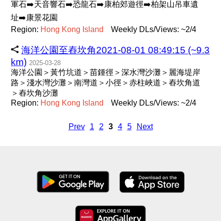
軍石➡️天音響石➡️恐龍石➡️康柏郊遊徑➡️柏架山吊車遺
址➡️康景花園
Region:
Hong
Kong
Island
Weekly DLs/Views: ~2/4
海洋公園至舂坎角2021-08-01 08:49:15 (~9.3
km)
2025-03-28
海洋公園＞黃竹坑道＞苗鍾徑＞深水灣沙灘＞麗海堤岸
路＞淺水灣沙灘＞南灣道＞小徑＞赤柱峽道＞舂坎角道
＞舂坎角沙灘
Region:
Hong
Kong
Island
Weekly DLs/Views: ~2/4
Prev
1
2
3
4
5
Next