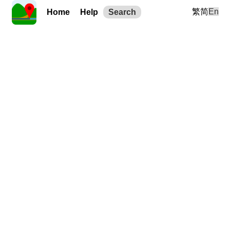
繁
简
En
Home
Help
Search