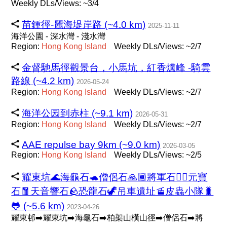
Weekly DLs/Views: ~3/4
苗鍾徑-麗海堤岸路 (~4.0 km)
2025-11-11
海洋公園 - 深水灣 - 淺水灣
Region:
Hong
Kong
Island
Weekly DLs/Views: ~2/7
金督馳馬徑觀景台，小馬坑，紅香爐峰 -騎雲
路線 (~4.2 km)
2026-05-24
Region:
Hong
Kong
Island
Weekly DLs/Views: ~2/7
海洋公园到赤柱 (~9.1 km)
2026-05-31
Region:
Hong
Kong
Island
Weekly DLs/Views: ~2/7
AAE repulse bay 9km (~9.0 km)
2026-03-05
Region:
Hong
Kong
Island
Weekly DLs/Views: ~2/5
耀東坑🌊海龜石🐢僧侶石🙏🏾將軍石💂‍♂️元寶
石🧧天音響石🪨恐龍石🦖吊車遺址🚡皮蟲小隊🐛
🐸 (~5.6 km)
2023-04-26
耀東邨➡️耀東坑➡️海龜石➡️柏架山橫山徑➡️僧侶石➡️將