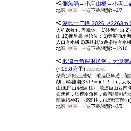
側魚涌→小馬山橋→小馬山訊
地區:
東
區
一週下載/瀏覽: ~3/7
港島十二峰 2026 ↗️2263m (edi
大約26km，乾糧休。 1)砵甸乍山 2)哥
山 12)摩星嶺 補給位： 1)黃泥涌
入口有水機 6)薄扶林道遊樂場有水
地區:
東
區
一週下載/瀏覽: ~12/10
歌連臣角探射燈堡，大浪灣石
(~15.8公里)
2022-01-05
柴灣(
東
)巴士總站，歌連臣角道，龍
刻，岸綑(潮汐<1.5m)(！！！)
山(風門山)(標高柱)，歌連臣山西
石澳道，歌連臣角道，西灣國殤紀念
龍馬精神石，標高柱，(柴灣)西灣山
地區:
東
區
一週下載/瀏覽: ~2/5