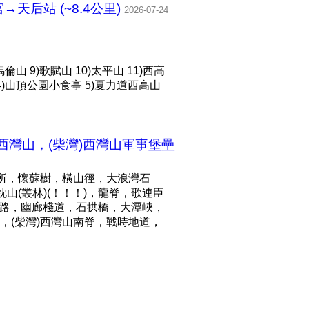
后站 (~8.4公里)
2026-07-24
倫山 9)歌賦山 10)太平山 11)西高
4)山頂公園小食亭 5)夏力道西高山
西灣山，(柴灣)西灣山軍事堡壘
所，懷蘇樹，橫山徑，大浪灣石
山(叢林)(！！！)，龍脊，歌連臣
路，幽廊棧道，石拱橋，大潭峽，
(柴灣)西灣山南脊，戰時地道，