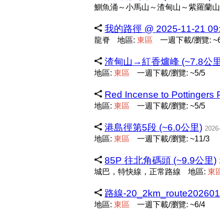
鰂魚涌～小馬山～渣甸山～紫羅蘭山
我的路徑 @ 2025-11-21 09:
龍脊
地區:
東
區
一週下載/瀏覽: ~6
渣甸山→紅香爐峰 (~7.8公里
地區:
東
區
一週下載/瀏覽: ~5/5
Red Incense to Pottingers
地區:
東
區
一週下載/瀏覽: ~5/5
港島徑第5段 (~6.0公里)
2026
地區:
東
區
一週下載/瀏覽: ~11/3
85P 往北角碼頭 (~9.9公里)
城巴，特快線，正常路線
地區:
東
路線-20_2km_route202601
地區:
東
區
一週下載/瀏覽: ~6/4