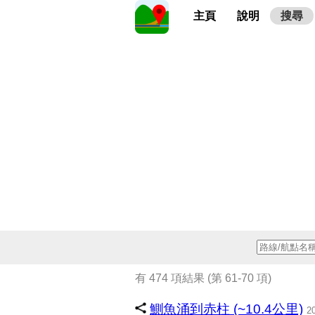
主頁
說明
搜尋
有 474 項結果 (第 61-70 項)
鰂魚涌到赤柱 (~10.4公里)
2