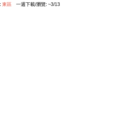
:
東
區
一週下載/瀏覽: ~3/13