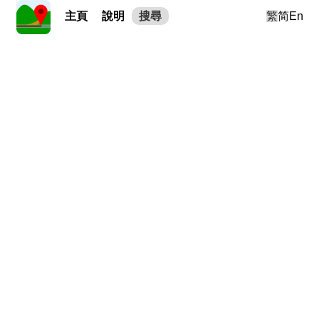
主頁
說明
搜尋
繁
简
En