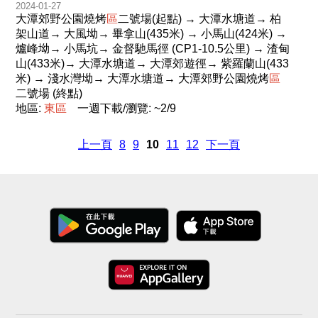
2024-01-27
大潭郊野公園燒烤
區
二號場(起點) → 大潭水塘道→ 柏
架山道→ 大風坳→ 畢拿山(435米) → 小馬山(424米) →
爐峰坳→ 小馬坑→ 金督馳馬徑 (CP1-10.5公里) → 渣甸
山(433米)→ 大潭水塘道→ 大潭​郊遊徑→ 紫羅蘭山(433
米) → 淺水灣坳→ 大潭水塘道→ 大潭郊野公園燒烤
區
二號場 (終點)
地區:
東
區
一週下載/瀏覽: ~2/9
上一頁
8
9
10
11
12
下一頁