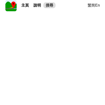
主頁
說明
搜尋
繁
简
En