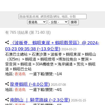
搜尋
有 765 項結果 (第 71-80 項)
《波板脊、鶴咀東崖 + 鶴咀觀景區》@ 2024-
03-23 09:35:38 (~13.9公里)
2024-03-23
石澳巴士總站 > 石澳沙灘 > 波板脊 > 鶴咀東崖 > 鶴咀山
（325m）> 鶴咀道 > 鶴咀燈塔 >博加拉炮台 > 蟹洞 >
雷音洞 > 鶴咀道 > 33A機槍堡 > 海岸綑邊 > 荒坑 > 鶴咀
道 > 鶴咀巴士站
地區:
香
港
島
一週下載/瀏覽: ~1/4
龍脊鶴咀 (~8.0公里)
2025-07-08
地區:
香
港
島
一週下載/瀏覽: ~4/1
南朗山 ｜ 騎雲路線 (~2.3公里)
2026-01-15