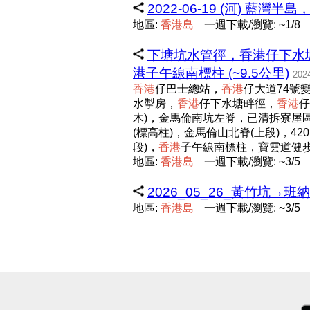
2022-06-19 (河) 藍
地區:
香
港
島
一週下載/瀏覽: ~1/8
下塘坑水管徑，香港仔下水
港子午線南標柱 (~9.5公里)
202
香
港
仔巴士總站，
香
港
仔大道74號
水掣房，
香
港
仔下水塘畔徑，
香
港
仔
木)，金馬倫南坑左脊，已清拆寮屋區
(標高柱)，金馬倫山北脊(上段)，4
段)，
香
港
子午線南標柱，寶雲道健
地區:
香
港
島
一週下載/瀏覽: ~3/5
2026_05_26_黃竹坑→
地區:
香
港
島
一週下載/瀏覽: ~3/5