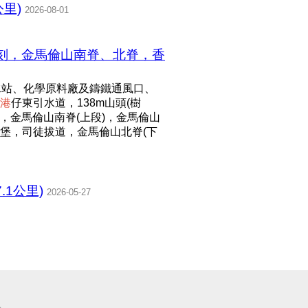
公里)
2026-08-01
石刻，金馬倫山南脊、北脊，香
水站、化學原料廠及鑄鐵通風口、
港
仔東引水道，138m山頭(樹
，金馬倫山南脊(上段)，金馬倫山
機槍堡，司徒拔道，金馬倫山北脊(下
.1公里)
2026-05-27