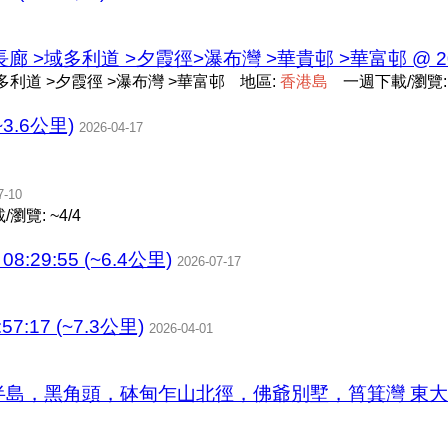
>域多利道 >夕霞徑>瀑布灣 >華貴邨 >華富邨 @ 2026-
利道 >夕霞徑 >瀑布灣 >華富邨
地區:
香
港
島
一週下載/瀏覽: 
3.6公里)
2026-04-17
7-10
瀏覽: ~4/4
:29:55 (~6.4公里)
2026-07-17
57:17 (~7.3公里)
2026-04-01
灣 藍灣半島，黑角頭，砵甸乍山北徑，佛爺別墅，筲箕灣 東大街 