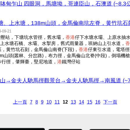
灣半島，呠甸乍山 四眼洞，馬塘坳，哥連臣山，石澳道 (~8.3
塘、上水塘，138m山頭，金馬倫南坑左脊，黄竹坑
4-09-21
變壓站，下塘坑水管徑，舊水壩，
香
港
仔下水塘水壩、上原水抽
上水塘石橋、水壩、水掣房，舊式雨量器，班納山上引水道，
香
，黄竹坑石刻，金馬倫山南脊(下段)，
香
港
仔東引水道，電塔徑
20m山頭(叢林、分岔路)，布力徑，金馬倫山北脊(中段)，倒塌
步行徑，肇輝臺，堅尼地道，
港
鐵灣仔站
班納山→金夫人馳馬徑觀景台→金夫人馳馬徑→南風道 (~7
上一頁
7
8
9
10
11
12
13
14
15
16
下一頁