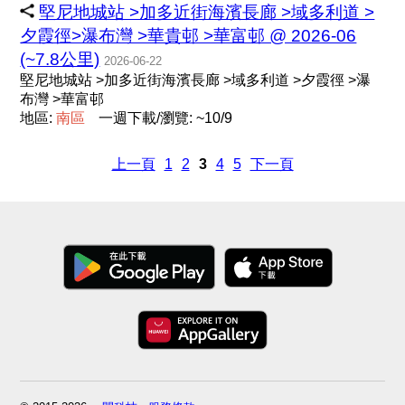
堅尼地城站 >加多近街海濱長廊 >域多利道 >
夕霞徑>瀑布灣 >華貴邨 >華富邨 @ 2026-06
(~7.8公里)
2026-06-22
堅尼地城站 >加多近街海濱長廊 >域多利道 >夕霞徑 >瀑
布灣 >華富邨
地區:
南
區
一週下載/瀏覽: ~10/9
上一頁
1
2
3
4
5
下一頁