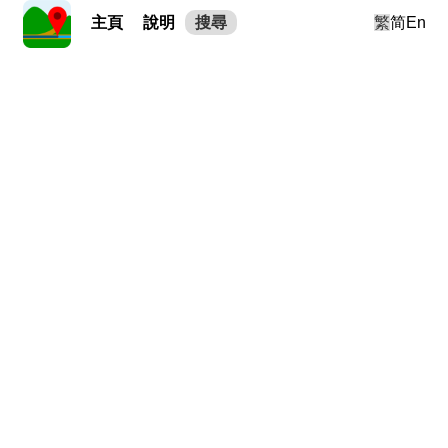
主頁
說明
搜尋
繁
简
En