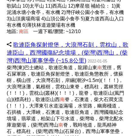
歌賦山 10)太平山 11)西高山 12)摩星嶺 補給位： 1)黃
泥涌水塘小食亭，有水機 2)灣仔峽公園小食亭，有水機
3)山頂廣場商場 4)山頂公園小食亭 5)夏力道西高山入口
有水機 6)薄扶林道遊樂場有水機
地區:
南
區
一週下載/瀏覽: ~12/10
歌連臣角探射燈堡，大浪灣石刻，雲枕山，歌
連臣山，西灣國殤紀念墳場，(柴灣)西灣山，(柴
灣)西灣山軍事堡壘 (~15.8公里)
2022-01-05
柴灣(東)巴士總站，歌連臣角道，龍躍山東
南
荒徑，舊
石屎軍路，歌連臣角探射燈堡，歌連臣角懲教所，懷蘇
樹，橫山徑，大浪灣石刻，岸綑(潮汐<1.5m)(！！！)，
大浪灣泳灘，氣根樹，雲枕山東脊，標高柱，叢林荒徑
(！！！)，雲枕山(叢林)(！！！)，龍脊，歌連臣山(風門
山)(標高柱)，歌連臣山西
南
脊，石澳道，柴大石澗支流
(！！！)，大潭東引水道溢滿壩，水管路，幽廊棧道，
石拱橋，大潭峽，石澳道，歌連臣角道，西灣國殤紀念
墳場，翡翠道，柏架山下引水道，柴灣坳，柴灣北配水
庫遊樂場，(柴灣)西灣山
南
脊，戰時地道，龍馬精神
石，標高柱，(柴灣)西灣山(石屎台)，西灣山軍事堡壘，