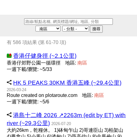
搜尋
有 586 項結果 (第 61-70 項)
香港仔健身徑 (~2.1公里)
香港仔郊野公園一循環徑
地區:
南
區
一週下載/瀏覽: ~5/33
HK 5 PEAKS 30KM 香港五峰 (~29.4公里)
2026-03-24
Route created on plotaroute.com
地區:
南
區
一週下載/瀏覽: ~5/6
港島十二峰 2026 ↗️2263m (edit by ET) with
river (~29.3公里)
2026-07-20
大約26km，乾糧休。 1)砵甸乍山 2)哥連臣山 3)柏架山
4)畢拿山 5)小馬山 6)渣甸山 7)聶高信山 8)金馬倫山 9)