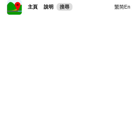
主頁
說明
搜尋
繁
简
En