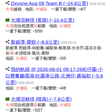
Oxyone Aug 09 Team B (~24.8公里)
2026-08-06
大
埔
越嶺
地區:
大
埔
區
一週下載/瀏覽: ~4/7
大埔滘林徑 (黃路) (~10.4公里)
大
埔
滘自然護理
區
範圍
地區:
大
埔
區
一週下載/瀏覽: ~5/50
新娘潭-鹿頸 (~9.6公里)
2026-05-01
新娘潭-照鏡潭-烏蛟騰-減龍坳-桅尾嶺-分水凹-荔谷古道-
谷
埔
-水浸咀排-鳳坑-鹿頸
地區:
大
埔
區
一週下載/瀏覽: ~5/5
我的軌跡 @ 2026-08-01 09:17:26松仔園-小
白鷺餐廳環湖-吐露港公路-元洲仔-廣福邨 (~5.8
公里)
2026-08-03
地區:
大
埔
區
一週下載/瀏覽: ~4/8
大埔滘林徑 (啡路) (~7.8公里)
大
埔
滘自然護理
區
範圍
地區:
大
埔
區
一週下載/瀏覽: ~5/27