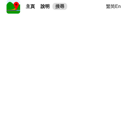
主頁
說明
搜尋
繁
简
En