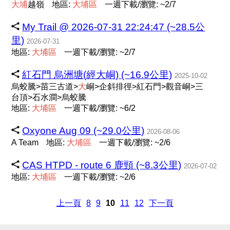
大
埔
越嶺
地區:
大
埔
區
一週下載/瀏覽: ~2/7
My Trail @ 2026-07-31 22:24:47 (~28.5公
里)
2026-07-31
地區:
大
埔
區
一週下載/瀏覽: ~2/7
紅石門 烏洲塘(經大峒) (~16.9公里)
2025-10-02
烏蛟騰>苗三古道>
大
峒>企斜排徑>紅石門>觀音峒>三
台頂>石水澗>烏蛟騰
地區:
大
埔
區
一週下載/瀏覽: ~6/2
Oxyone Aug 09 (~29.0公里)
2026-08-06
A Team
地區:
大
埔
區
一週下載/瀏覽: ~2/6
CAS HTPD - route 6 鹿頸 (~8.3公里)
2026-07-02
地區:
大
埔
區
一週下載/瀏覽: ~2/6
上一頁
8
9
10
11
12
下一頁