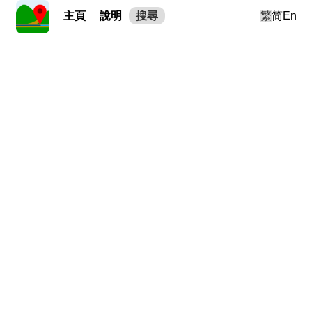
主頁
說明
搜尋
繁
简
En