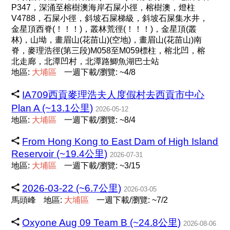
P347，深涌至榕樹澳海岸石屎小徑，榕樹澳，燈柱
V4788，石屎小徑，斜坡石屎梯級，斜坡石屎集水井，
金星頂西脊(！！！)，叢林荒徑(！！！)，金星頂(叢
林)，山坳，畫眉山(花苗山)(空地)，畫眉山(花苗山)南
脊，麥理浩徑(第三段)M058至M059標柱，榕北凹，榕
北走廊，北潭凹村，北潭路鯽魚湖巴士站
地區:
大
埔
區
一週下載/瀏覽: ~4/8
IA709西貢麥理浩夫人度假村去西貢市中心
Plan A (~13.1公里)
2026-05-12
地區:
大
埔
區
一週下載/瀏覽: ~8/4
From Hong Kong to East Dam of High Island
Reservoir (~19.4公里)
2026-07-31
地區:
大
埔
區
一週下載/瀏覽: ~3/15
2026-03-22 (~6.7公里)
2026-03-05
馬頭峰
地區:
大
埔
區
一週下載/瀏覽: ~7/2
Oxyone Aug 09 Team B (~24.8公里)
2026-08-06