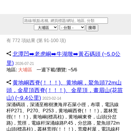
搜尋
有 772 項結果 (第 91-100 項)
北潭凹➡️老虎峒➡️牛湖墩➡️黃石碼頭 (~5.0公
里)
2026-07-21
地區:
大
埔
區
一週下載/瀏覽: ~5/6
黄地峒西脊(！！！)、黄地峒，鰲魚頭72m山
頭，金星頂西脊(！！！)、金星頂，畫眉山(花苗
山) (~9.4公里)
2023-02-14
深涌碼頭，深涌至榕樹澳海岸石屎小徑，布環，電訊線
杆P271、P270、P253，黄地峒西脊(！！！)，叢林荒
徑(！！！)，黄地峒(標高柱)，黄地峒東脊，山頭(分岔
路)，荒徑，電線杆深涌線路P.45，分岔路，鰲魚頭72m
山頭(標高柱)，叢林荒徑(！！！)，荒廢村屋，電訊線杆