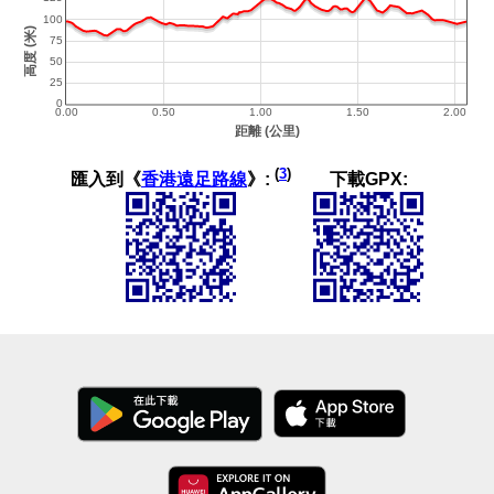
(
3
)
匯入到《
香港遠足路線
》:
下載GPX: