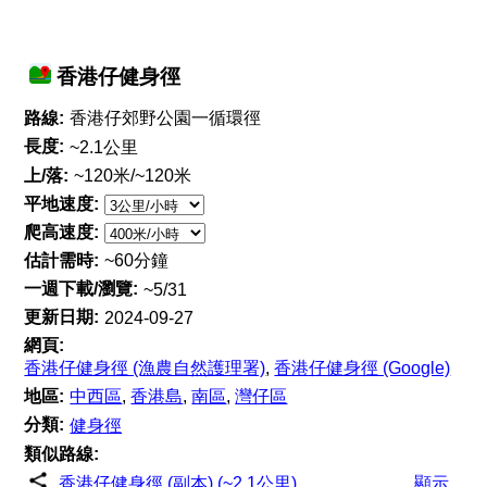
香港仔健身徑
路線:
香港仔郊野公園一循環徑
長度:
~2.1公里
上/落:
~120米/~120米
平地速度:
爬高速度:
估計需時:
~60分鐘
一週下載/瀏覽:
~5/31
更新日期:
2024-09-27
網頁:
香港仔健身徑 (漁農自然護理署)
,
香港仔健身徑 (Google)
地區:
中西區
,
香港島
,
南區
,
灣仔區
分類:
健身徑
類似路線:
香港仔健身徑 (副本) (~2.1公里)
顯示