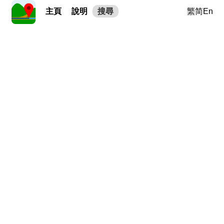
主頁
說明
搜尋
繁
简
En