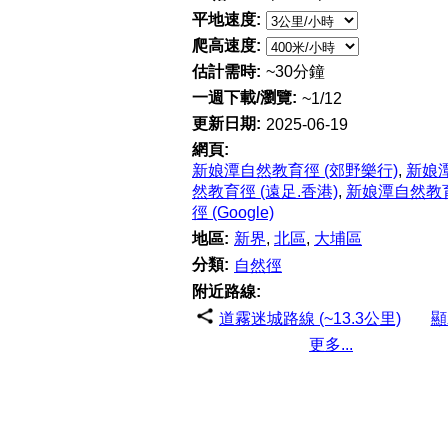
平地速度:
爬高速度:
估計需時:
~30分鐘
一週下載/瀏覽:
~1/12
更新日期:
2025-06-19
網頁:
新娘潭自然教育徑 (郊野樂行)
,
新娘
然教育徑 (遠足.香港)
,
新娘潭自然教
徑 (Google)
地區:
新界
,
北區
,
大埔區
分類:
自然徑
附近路線:
道霧迷城路線 (~13.3公里)
顯
更多...