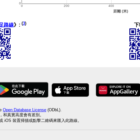
(
3
)
下
足路線
》:
he
Open Database License
(ODbL).
值，和真實高度會有差別。
id 或 iOS 裝置掃描或點擊二維碼來匯入此路線。