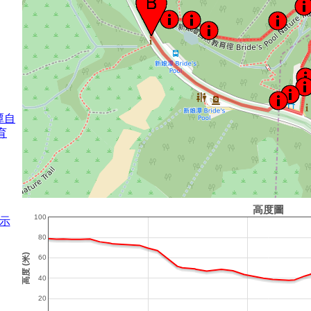
潭自
育
示