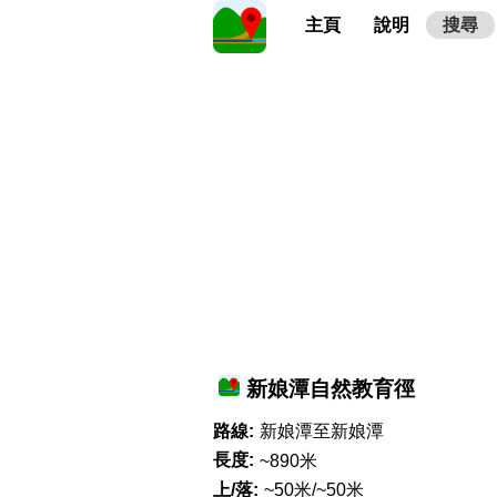
主頁
說明
搜尋
新娘潭自然教育徑
路線:
新娘潭至新娘潭
長度:
~890米
上/落:
~50米/~50米