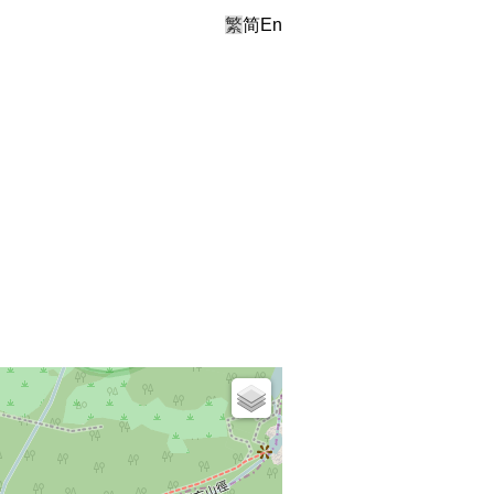
繁
简
En