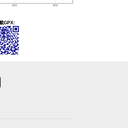
載GPX: