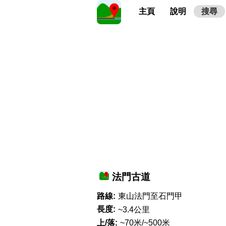
主頁
說明
搜尋
法門古道
路線:
東山法門至石門甲
長度:
~3.4公里
上/落:
~70米/~500米