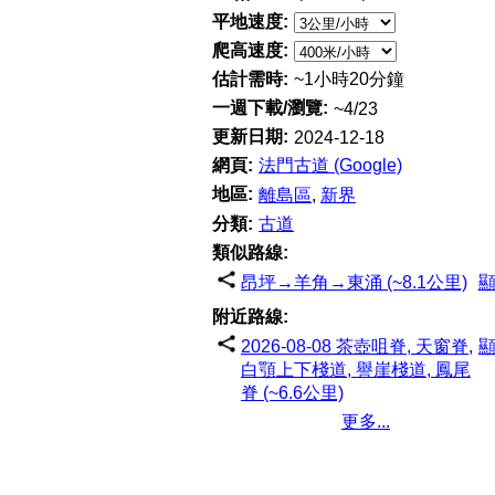
平地速度:
爬高速度:
估計需時:
~1小時20分鐘
一週下載/瀏覽:
~4/23
更新日期:
2024-12-18
網頁:
法門古道 (Google)
地區:
離島區
,
新界
分類:
古道
類似路線:
昂坪→羊角→東涌 (~8.1公里)
附近路線:
2026-08-08 茶壺咀脊, 天窗脊,
白顎上下棧道, 譽崖棧道, 鳳尾
脊 (~6.6公里)
更多...