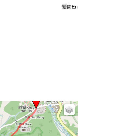
繁
简
En