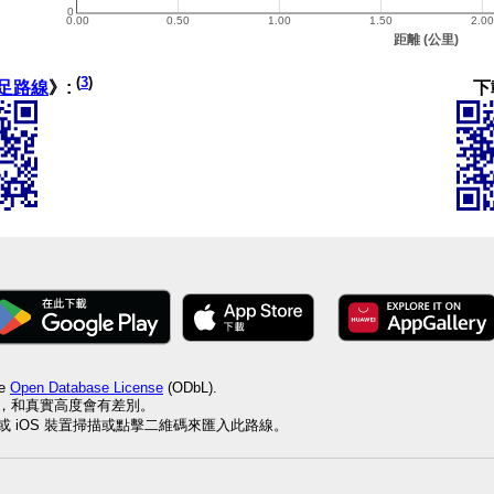
(
3
)
下
足路線
》:
he
Open Database License
(ODbL).
值，和真實高度會有差別。
id 或 iOS 裝置掃描或點擊二維碼來匯入此路線。