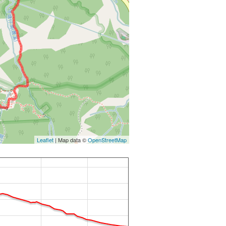
Leaflet
| Map data ©
OpenStreetMap