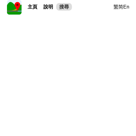
主頁
說明
搜尋
繁
简
En