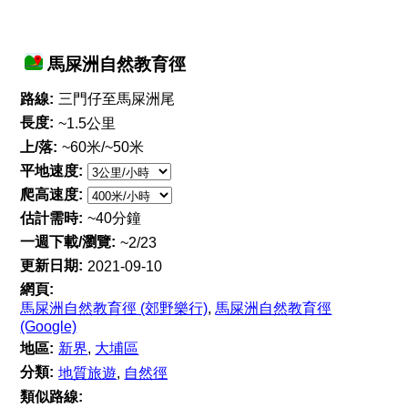
馬屎洲自然教育徑
路線:
三門仔至馬屎洲尾
長度:
~1.5公里
上/落:
~60米/~50米
平地速度:
爬高速度:
估計需時:
~40分鐘
一週下載/瀏覽:
~2/23
更新日期:
2021-09-10
網頁:
馬屎洲自然教育徑 (郊野樂行)
,
馬屎洲自然教育徑
(Google)
地區:
新界
,
大埔區
分類:
地質旅遊
,
自然徑
類似路線: