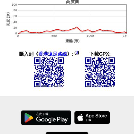
(
3
)
匯入到《
香港遠足路線
》:
下載GPX: