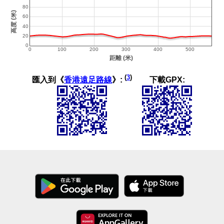
(
3
)
匯入到《
香港遠足路線
》:
下載GPX: