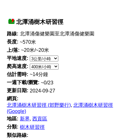
北潭涌樹木研習徑
路線:
北潭涌傷健樂園至北潭涌傷健樂園
長度:
~570米
上/落:
~20米/~20米
平地速度:
爬高速度:
估計需時:
~14分鐘
一週下載/瀏覽:
~0/23
更新日期:
2024-09-27
網頁:
北潭涌樹木研習徑 (郊野樂行)
,
北潭涌樹木研習徑
(Google)
地區:
新界
,
西貢區
分類:
樹木研習徑
類似路線: