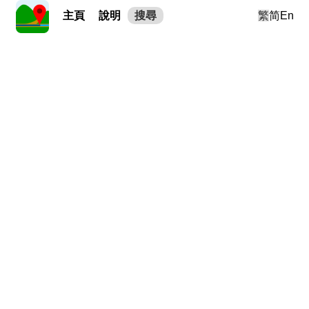
主頁
說明
搜尋
繁
简
En