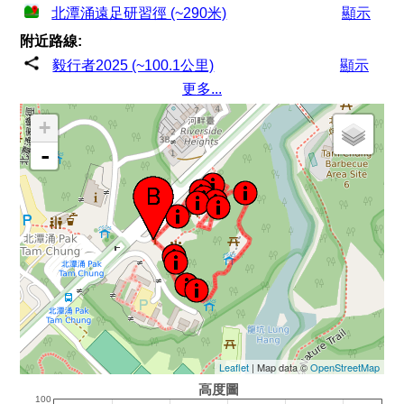
北潭涌遠足研習徑 (~290米)
顯示
附近路線:
毅行者2025 (~100.1公里)
顯示
更多...
+
-
Leaflet
| Map data ©
OpenStreetMap