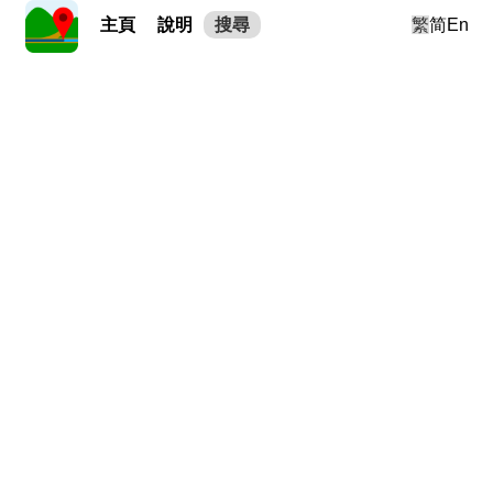
主頁
說明
搜尋
繁
简
En