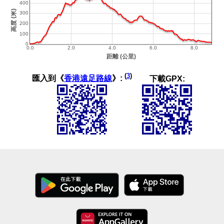
(
3
)
匯入到《
香港遠足路線
》:
下載GPX: