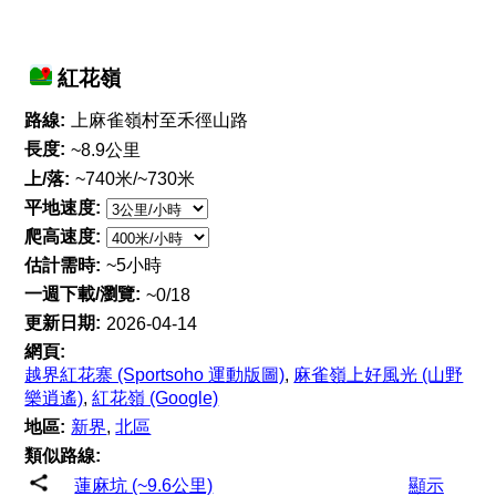
紅花嶺
路線:
上麻雀嶺村至禾徑山路
長度:
~8.9公里
上/落:
~740米/~730米
平地速度:
爬高速度:
估計需時:
~5小時
一週下載/瀏覽:
~0/18
更新日期:
2026-04-14
網頁:
越界紅花寨 (Sportsoho 運動版圖)
,
麻雀嶺上好風光 (山野
樂逍遙)
,
紅花嶺 (Google)
地區:
新界
,
北區
類似路線:
蓮麻坑 (~9.6公里)
顯示