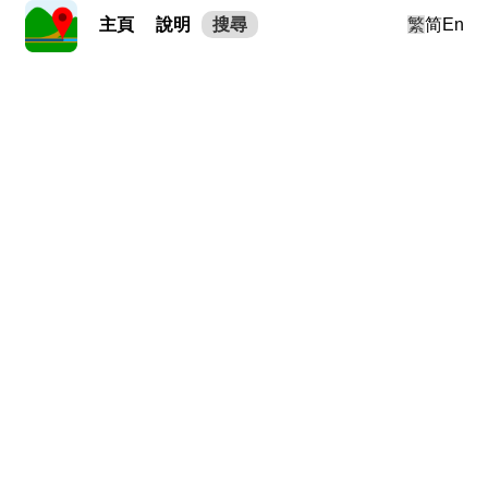
主頁
說明
搜尋
繁
简
En