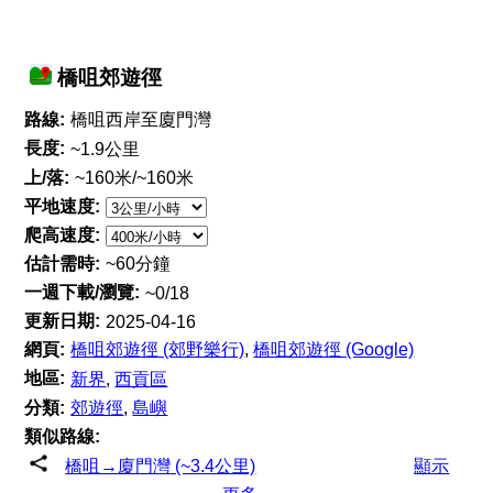
橋咀郊遊徑
路線:
橋咀西岸至廈門灣
長度:
~1.9公里
上/落:
~160米/~160米
平地速度:
爬高速度:
估計需時:
~60分鐘
一週下載/瀏覽:
~0/18
更新日期:
2025-04-16
網頁:
橋咀郊遊徑 (郊野樂行)
,
橋咀郊遊徑 (Google)
地區:
新界
,
西貢區
分類:
郊遊徑
,
島嶼
類似路線:
橋咀→廈門灣 (~3.4公里)
顯示