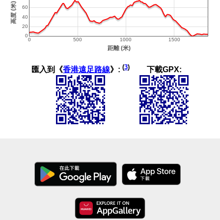
(
3
)
匯入到《
香港遠足路線
》:
下載GPX: