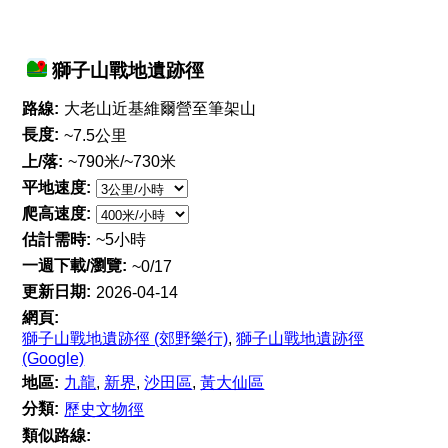
獅子山戰地遺跡徑
路線:
大老山近基維爾營至筆架山
長度:
~7.5公里
上/落:
~790米/~730米
平地速度:
爬高速度:
估計需時:
~5小時
一週下載/瀏覽:
~0/17
更新日期:
2026-04-14
網頁:
獅子山戰地遺跡徑 (郊野樂行)
,
獅子山戰地遺跡徑
(Google)
地區:
九龍
,
新界
,
沙田區
,
黃大仙區
分類:
歷史文物徑
類似路線: