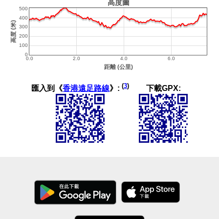
(
3
)
匯入到《
香港遠足路線
》:
下載GPX: