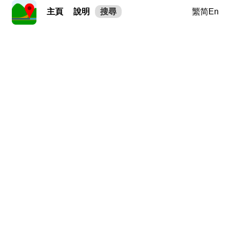
主頁
說明
搜尋
繁
简
En