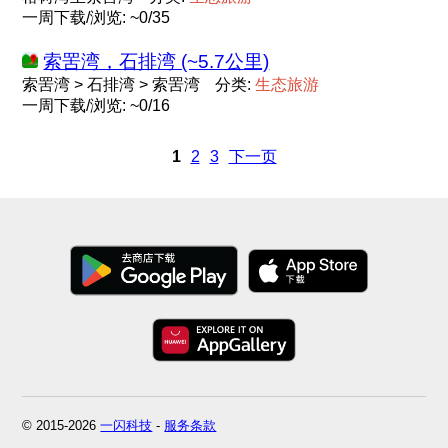
一周下载/浏览: ~0/35
索罟湾，石排湾 (~5.7公里)
索罟湾 > 石排湾 > 索罟湾
分类:
生
态
旅
游
一周下载/浏览: ~0/16
1
2
3
下一页
© 2015-2026
一闪科技
-
服务条款