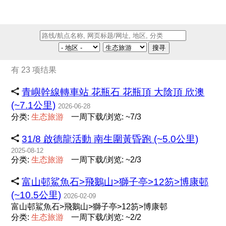
搜寻
有 23 项结果
青嶼幹線轉車站 花瓶石 花瓶頂 大陰頂 欣澳
(~7.1公里)
2026-06-28
分类:
生
态
旅
游
一周下载/浏览: ~7/3
31/8 啟德龍活動 南生圍黃昏跑 (~5.0公里)
2025-08-12
分类:
生
态
旅
游
一周下载/浏览: ~2/3
富山邨鯊魚石>飛鵝山>獅子亭>12笏>博康邨
(~10.5公里)
2026-02-09
富山邨鯊魚石>飛鵝山>獅子亭>12笏>博康邨
分类:
生
态
旅
游
一周下载/浏览: ~2/2