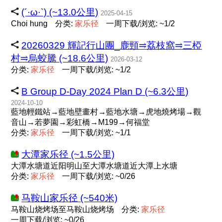
(´·ω·`) (~13.0公里)
2025-04-15
Choi hung
分类:
家
乐
径
一周下载/浏览: ~1/2
20260329 輝記行山團_鹿頸⥤荔枝窩⥤三椏
村⥤烏蛟騰 (~18.6公里)
2026-03-12
分类:
家
乐
径
一周下载/浏览: ~1/2
B Group D-Day 2024 Plan D (~6.3公里)
2024-10-10
藍地輕鐵站→藍地壁畫村→藍地水塘→虎地燒烤場→觀
音山→若夢園→彩虹橋→M199→何福堂
分类:
家
乐
径
一周下载/浏览: ~1/1
大潭家乐径 (~1.5公里)
大潭水塘道近阳明山至大潭水塘道近大潭上水塘
分类:
家
乐
径
一周下载/浏览: ~0/26
马鞍山家乐径 (~540米)
马鞍山烧烤场至马鞍山烧烤场
分类:
家
乐
径
一周下载/浏览: ~0/26