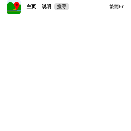
主页
说明
搜寻
繁
简
En