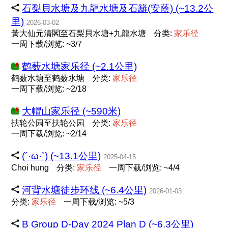
石梨貝水塘及九龍水塘及石籬(安蔭) (~13.2公
里)
2026-03-02
黃大仙元清閣至石梨貝水塘+九龍水塘
分类:
家
乐
径
一周下载/浏览: ~3/7
鹤薮水塘家乐径 (~2.1公里)
鹤薮水塘至鹤薮水塘
分类:
家
乐
径
一周下载/浏览: ~2/18
大帽山家乐径 (~590米)
扶轮公园至扶轮公园
分类:
家
乐
径
一周下载/浏览: ~2/14
(´·ω·`) (~13.1公里)
2025-04-15
Choi hung
分类:
家
乐
径
一周下载/浏览: ~4/4
河背水塘徒步环线 (~6.4公里)
2026-01-03
分类:
家
乐
径
一周下载/浏览: ~5/3
B Group D-Day 2024 Plan D (~6.3公里)