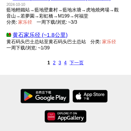
2024-10-10
藍地輕鐵站→藍地壁畫村→藍地水塘→虎地燒烤場→觀
音山→若夢園→彩虹橋→M199→何福堂
分类:
家
乐
径
一周下载/浏览: ~3/3
黄石家乐径 (~1.8公里)
黄石码头巴士总站至黄石码头巴士总站
分类:
家
乐
径
一周下载/浏览: ~1/39
1
2
3
4
下一页