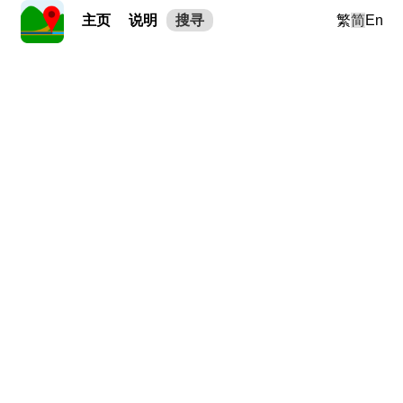
主页
说明
搜寻
繁
简
En