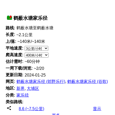
鹤薮水塘家乐径
路线:
鹤薮水塘至鹤薮水塘
长度:
~2.1公里
上/落:
~140米/~140米
平地速度:
爬高速度:
估计需时:
~60分钟
一周下载/浏览:
~2/20
更新日期:
2024-01-25
网页:
鹤薮水塘家乐径 (郊野乐行)
,
鹤薮水塘家乐径 (谷歌)
地区:
新界
,
大埔区
分类:
家乐径
类似路线:
8.6 (~7.5公里)
显示