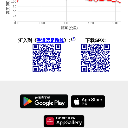
(
3
)
汇入到《
香港远足路线
》:
下载GPX: