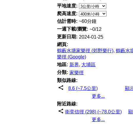
平地速度:
爬高速度:
估計需時:
~60分鐘
一週下載/瀏覽:
~0/12
更新日期:
2024-01-25
網頁:
鶴藪水塘家樂徑 (郊野樂行)
,
鶴藪水
樂徑 (Google)
地區:
新界
,
大埔區
分類:
家樂徑
類似路線:
8.6 (~7.5公里)
顯
更多...
附近路線:
衛奕信徑 (298) (~78.0公里)
顯
更多...