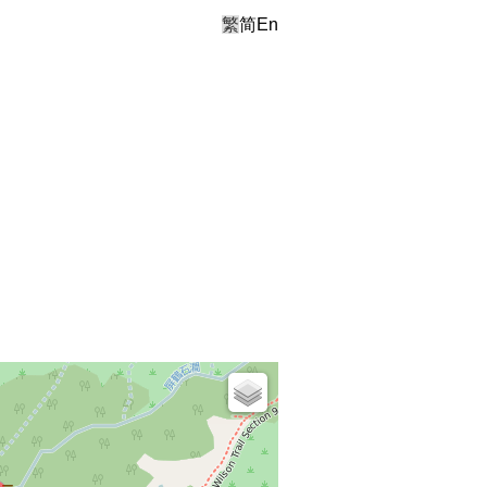
繁
简
En