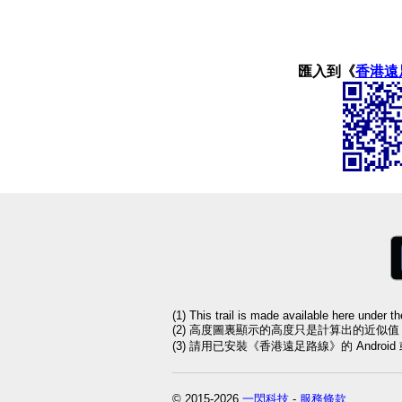
匯入到《
香港遠
(1) This trail is made available here under t
(2) 高度圖裏顯示的高度只是計算出的近似
(3) 請用已安裝《香港遠足路線》的 Andro
© 2015-2026
一閃科技
-
服務條款