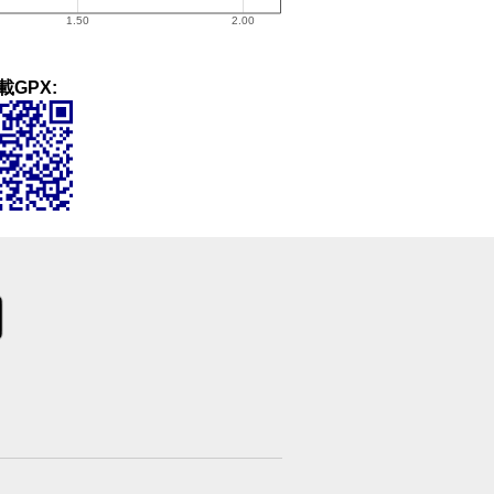
載GPX: