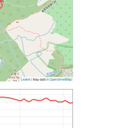
Leaflet
| Map data ©
OpenStreetMap