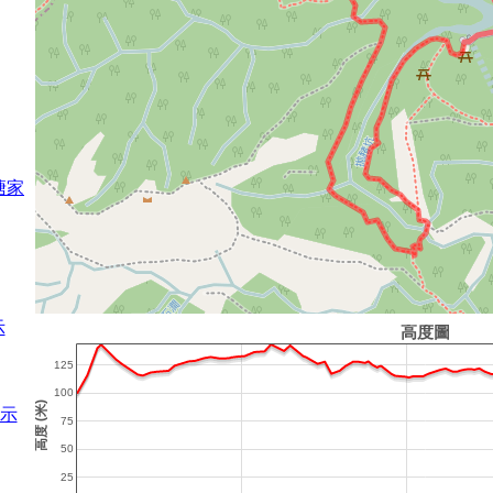
塘家
示
示