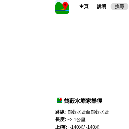
主頁
說明
搜尋
鶴藪水塘家樂徑
路線:
鶴藪水塘至鶴藪水塘
長度:
~2.1公里
上/落:
~140米/~140米