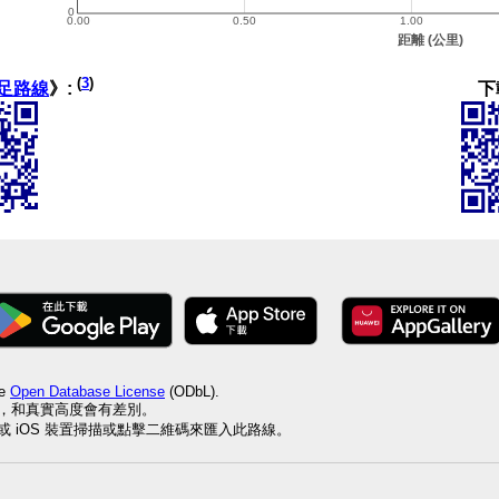
(
3
)
下
足路線
》:
he
Open Database License
(ODbL).
值，和真實高度會有差別。
id 或 iOS 裝置掃描或點擊二維碼來匯入此路線。