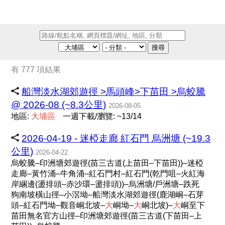
搜尋
有 777 項結果
船灣淡水湖郊遊徑 >馬頭峰>下苗田 >烏蛟騰
@ 2026-08 (~8.3公里)
2026-08-05
地區:
大
埔
區
一週下載/瀏覽: ~13/14
2026-04-19 - 迷椏走廊 紅石門 烏洲塘 (~19.3
公里)
2026-04-22
烏蛟騰–印洲塘郊遊徑(苗三古道(上苗田–下苗田))–迷椏
走廊–黃竹涌–牛角涌–紅石門村–紅石門(乾門咀–火紅海
岸綑邊(盪排頭–赤沙環–盪排頭))–烏洲塘/戶洲塘–跌死
狗南坡橫山徑–小滘坳–船灣淡水湖郊遊徑(鹿湖峒–石芽
頭–紅石門坳–觀音峒北坡–
大
峒坳–
大
峒北坡)–
大
峒至下
苗田無名官方山徑–印洲塘郊遊徑(苗三古道(下苗田–上