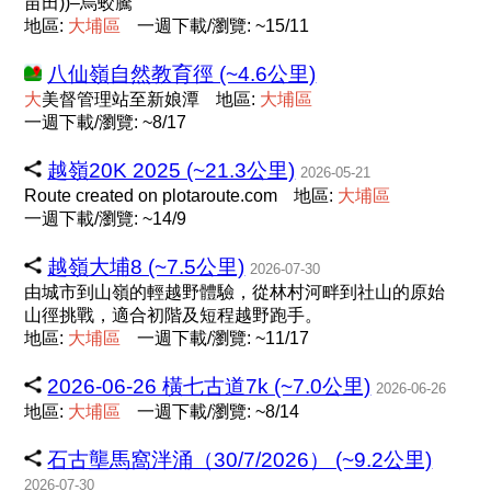
苗田))–烏蛟騰
地區:
大
埔
區
一週下載/瀏覽: ~15/11
八仙嶺自然教育徑 (~4.6公里)
大
美督管理站至新娘潭
地區:
大
埔
區
一週下載/瀏覽: ~8/17
越嶺20K 2025 (~21.3公里)
2026-05-21
Route created on plotaroute.com
地區:
大
埔
區
一週下載/瀏覽: ~14/9
越嶺大埔8 (~7.5公里)
2026-07-30
由城市到山嶺的輕越野體驗，從林村河畔到社山的原始
山徑挑戰，適合初階及短程越野跑手。
地區:
大
埔
區
一週下載/瀏覽: ~11/17
2026-06-26 橫七古道7k (~7.0公里)
2026-06-26
地區:
大
埔
區
一週下載/瀏覽: ~8/14
石古壟馬窩泮涌（30/7/2026） (~9.2公里)
2026-07-30