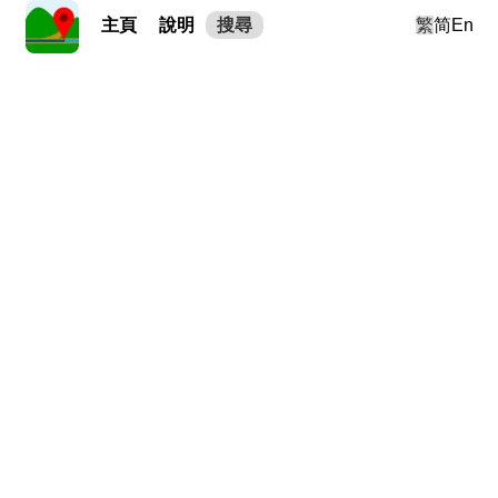
主頁
說明
搜尋
繁
简
En