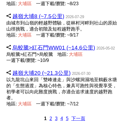
地區:
大
埔
區
一週下載/瀏覽: ~8/23
越嶺大埔8 (~7.5公里)
2026-07-29
由城市到山嶺的輕越野體驗，從林村河畔到社山的原始
山徑挑戰，適合初階及短程越野跑手。
地區:
大
埔
區
一週下載/瀏覽: ~9/17
烏蛟騰>紅石門WW01 (~14.6公里)
2026-05-02
烏蛟騰>紅石門>烏蛟騰
地區:
大
埔
區
一週下載/瀏覽: ~10/9
越嶺大埔20 (~21.3公里)
2026-07-30
以九龍坑山來回「雙峰連走」與沙螺洞濕地至鶴藪水塘
的「生態過渡」為核心特色，兼具可跑性與視覺享受，
初學者可以向此難度挑戰，亦適合追求速度的越野跑
者。
地區:
大
埔
區
一週下載/瀏覽: ~7/12
1
2
3
4
5
下一頁