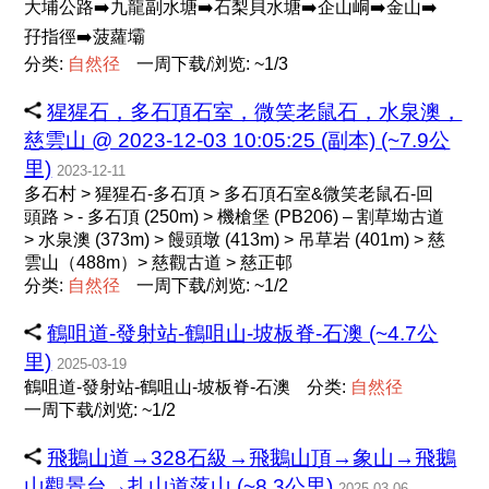
大埔公路➡️九龍副水塘➡️石梨貝水塘➡️企山峒➡️金山➡️
孖指徑➡️菠蘿壩
分类:
自
然
径
一周下载/浏览: ~1/3
猩猩石，多石頂石室，微笑老鼠石，水泉澳，
慈雲山 @ 2023-12-03 10:05:25 (副本) (~7.9公
里)
2023-12-11
多石村 > 猩猩石-多石頂 > 多石頂石室&微笑老鼠石-回
頭路 > - 多石頂 (250m) > 機槍堡 (PB206) – 割草坳古道
> 水泉澳 (373m) > 饅頭墩 (413m) > 吊草岩 (401m) > 慈
雲山（488m）> 慈觀古道 > 慈正邨
分类:
自
然
径
一周下载/浏览: ~1/2
鶴咀道-發射站-鶴咀山-坡板脊-石澳 (~4.7公
里)
2025-03-19
鶴咀道-發射站-鶴咀山-坡板脊-石澳
分类:
自
然
径
一周下载/浏览: ~1/2
飛鵝山道→328石級→飛鵝山頂→象山→飛鵝
山觀景台→扎山道落山 (~8.3公里)
2025-03-06