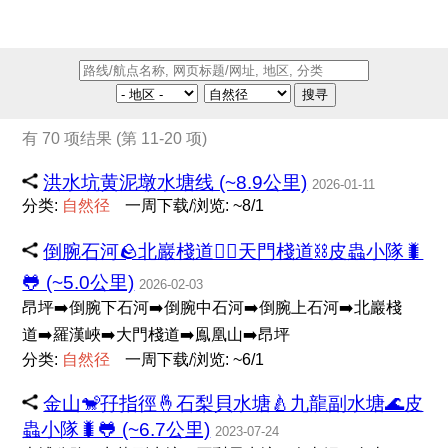
搜寻
有 70 项结果 (第 11-20 项)
洪水坑黄泥墩水塘线 (~8.9公里)
2026-01-11
分类:
自
然
径
一周下载/浏览: ~8/1
倒腕石河🪨北巖棧道🧗‍♂️天門棧道⛓皮蟲小隊🐛
🐸 (~5.0公里)
2026-02-03
昂坪➡️倒腕下石河➡️倒腕中石河➡️倒腕上石河➡️北巖棧
道➡️羅漢峽➡️大門棧道➡️鳯凰山➡️昂坪
分类:
自
然
径
一周下载/浏览: ~6/1
金山🐒孖指徑🤞石梨貝水塘🍐九龍副水塘🌊皮
蟲小隊🐛🐸 (~6.7公里)
2023-07-24