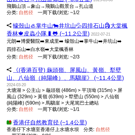
飛鵝山頂→象山→飛鵝山觀景台→扎山道
分类:
自
然
径
一周下载/浏览: ~1/2
蠔殼山🦪掌牛山🐄井坑山💦四排石山🗿大棠楓
香林🍁皮蟲小隊🐛🐸 (~11.2公里)
2022-07-21
元朗➡️博愛醫院➡️東成里➡️ 蠔殼山➡️掌牛山➡️井坑山➡️
四排石山➡️白水嶺➡️大棠楓香林
分类:
自
然
径
一周下载/浏览: ~2/3
《(香港百登) 龜頭嶺、屏風山、黃嶺、犁壁
山、八仙嶺（純陽峰）、馬騮崖》 (~11.4公里)
2024-03-20
大塘湖 > 公主山 > 龜頭嶺 (486m) > 平頂坳 (315m) > 屏
風山 (329m) > 黃嶺 (639m) > 犂壁山 (550m) > 八仙嶺
(純陽峰) (590m) > 馬騮崖 > 大尾篤巴士總站
分类:
自
然
径
一周下载/浏览: ~1/1
香港仔自然教育径 (~1.4公里)
香港仔下水塘至香港仔上水塘水坝
分类:
自
然
径