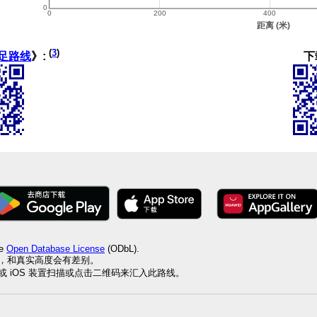
(
3
)
下
足路线
》:
he
Open Database License
(ODbL).
值，和真实高度会有差别。
id 或 iOS 装置扫描或点击二维码来汇入此路线。