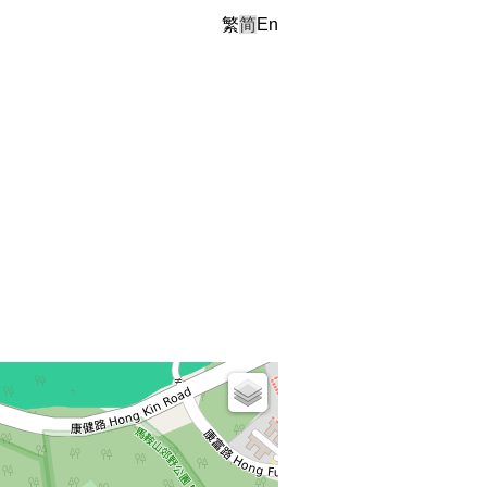
繁
简
En