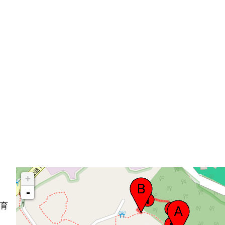
+
-
育