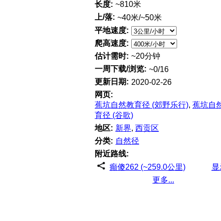
长度:
~810米
上/落:
~40米/~50米
平地速度:
爬高速度:
估计需时:
~20分钟
一周下载/浏览:
~0/16
更新日期:
2020-02-26
网页:
蕉坑自然教育径 (郊野乐行)
,
蕉坑自
育径 (谷歌)
地区:
新界
,
西贡区
分类:
自然径
附近路线:
癲傻262 (~259.0公里)
显
更多...