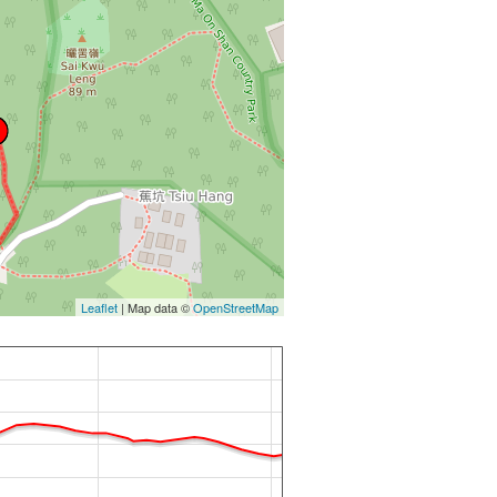
Leaflet
| Map data ©
OpenStreetMap