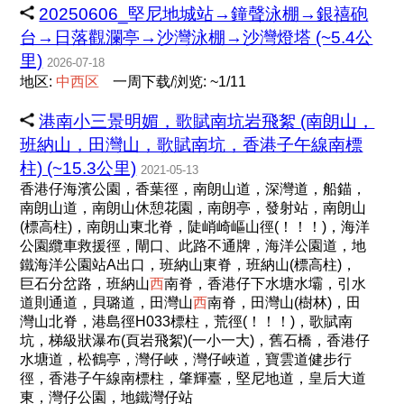
20250606_堅尼地城站→鐘聲泳棚→銀禧砲
台→日落觀瀾亭→沙灣泳棚→沙灣燈塔 (~5.4公
里)
2026-07-18
地区:
中
西
区
一周下载/浏览: ~1/11
港南小三景明媚，歌賦南坑岩飛絮 (南朗山，
班納山，田灣山，歌賦南坑，香港子午線南標
柱) (~15.3公里)
2021-05-13
香港仔海濱公園，香葉徑，南朗山道，深灣道，船錨，
南朗山道，南朗山休憩花園，南朗亭，發射站，南朗山
(標高柱)，南朗山東北脊，陡峭崎嶇山徑(！！！)，海洋
公園纜車救援徑，閘口、此路不通牌，海洋公園道，地
鐵海洋公園站A出口，班納山東脊，班納山(標高柱)，
巨石分岔路，班納山
西
南脊，香港仔下水塘水壩，引水
道則通道，貝璐道，田灣山
西
南脊，田灣山(樹林)，田
灣山北脊，港島徑H033標柱，荒徑(！！！)，歌賦南
坑，梯級狀瀑布(頁岩飛絮)(一小一大)，舊石橋，香港仔
水塘道，松鶴亭，灣仔峽，灣仔峽道，寶雲道健步行
徑，香港子午線南標柱，肇輝臺，堅尼地道，皇后大道
東，灣仔公園，地鐵灣仔站