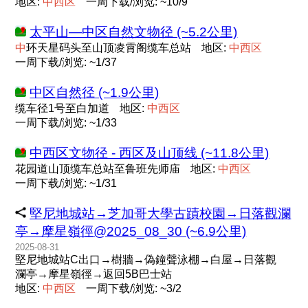
地区:
中
西
区
一周下载/浏览: ~10/9
太平山—中区自然文物径 (~5.2公里)
中
环天星码头至山顶凌霄阁缆车总站
地区:
中
西
区
一周下载/浏览: ~1/37
中区自然径 (~1.9公里)
缆车径1号至白加道
地区:
中
西
区
一周下载/浏览: ~1/33
中西区文物径 - 西区及山顶线 (~11.8公里)
花园道山顶缆车总站至鲁班先师庙
地区:
中
西
区
一周下载/浏览: ~1/31
堅尼地城站→芝加哥大學古蹟校園→日落觀瀾
亭→摩星嶺徑@2025_08_30 (~6.9公里)
2025-08-31
堅尼地城站C出口→樹牆→偽鐘聲泳棚→白屋→日落觀
瀾亭→摩星嶺徑→返回5B巴士站
地区:
中
西
区
一周下载/浏览: ~3/2