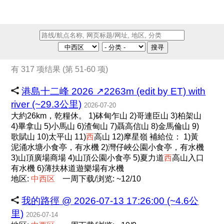
搜寻
有 317 项结果 (第 51-60 项)
港島十二峰 2026 ↗️2263m (edit by ET) with
river (~29.3公里)
2026-07-20
大約26km，乾糧休。 1)砵甸乍山 2)哥連臣山 3)柏架山
4)畢拿山 5)小馬山 6)渣甸山 7)聶高信山 8)金馬倫山 9)
歌賦山 10)太平山 11)
西
高山 12)摩星嶺 補給位： 1)黃
泥涌水塘小食亭，有水機 2)灣仔峽公園小食亭，有水機
3)山頂廣場商場 4)山頂公園小食亭 5)夏力道
西
高山入口
有水機 6)薄扶林道遊樂場有水機
地区:
中
西
区
一周下载/浏览: ~12/10
我的路徑 @ 2026-07-13 17:26:00 (~4.6公
里)
2026-07-14