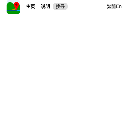
主页
说明
搜寻
繁
简
En