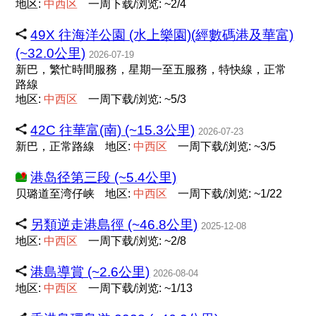
地区:
中
西
区
一周下载/浏览: ~2/4
49X 往海洋公園 (水上樂園)(經數碼港及華富)
(~32.0公里)
2026-07-19
新巴，繁忙時間服務，星期一至五服務，特快線，正常
路線
地区:
中
西
区
一周下载/浏览: ~5/3
42C 往華富(南) (~15.3公里)
2026-07-23
新巴，正常路線
地区:
中
西
区
一周下载/浏览: ~3/5
港岛径第三段 (~5.4公里)
贝璐道至湾仔峡
地区:
中
西
区
一周下载/浏览: ~1/22
另類逆走港島徑 (~46.8公里)
2025-12-08
地区:
中
西
区
一周下载/浏览: ~2/8
港島導賞 (~2.6公里)
2026-08-04
地区:
中
西
区
一周下载/浏览: ~1/13