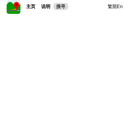
主页
说明
搜寻
繁
简
En