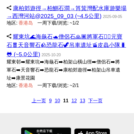
康柏郊遊徑→柏鰂石澗→筲箕灣配水庫遊樂場
→西灣河站@2025_09_03 (~4.5公里)
2025-09-05
地区:
香
港
岛
一周下载/浏览: ~1/2
耀東坑🌊海龜石🐢僧侶石🙏🏾將軍石💂‍♂️元寶
石🧧天音響石🪨恐龍石🦖吊車遺址🚡皮蟲小隊🐛
🐸 (~5.0公里)
2025-10-20
耀東邨➡️耀東坑➡️海龜石➡️柏架山橫山徑➡️僧侶石➡️將
軍石➡️天音響石➡️恐龍石➡️康柏郊遊徑➡️柏架山吊車遺
址➡️康景花園
地区:
香
港
岛
一周下载/浏览: ~2/1
上一页
9
10
11
12
13
下一页