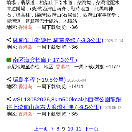
墳場，翡翠道，柏架山下引水道，柴灣坳，柴灣北配水
庫遊樂場，(柴灣)西灣山南脊，戰時地道，龍馬精神
石，標高柱，(柴灣)西灣山(石屎台)，西灣山軍事堡壘，
柴灣道，筲箕灣巴士總站、地鐵站
地区:
香
港
岛
一周下载/浏览: ~3/6
砵甸乍山郊遊徑 騎雲路線 (~3.3公里)
2025-11-14
地区:
香
港
岛
一周下载/浏览: ~3/6
南区海滨长廊 (~17.3公里)
坚尼地城至赤柱
地区:
香
港
岛
一周下载/浏览: ~11/27
環島半程 (~19.8公里)
2026-05-04
地区:
香
港
岛
一周下载/浏览: ~14/14
wSL13052026,8km500kcal小西灣公園龍躍
徑上渣甸山落右大浪灣石澳 (~9.5公里)
2026-05-13
地区:
香
港
岛
一周下载/浏览: ~3/5
上一页
7
8
9
10
11
下一页