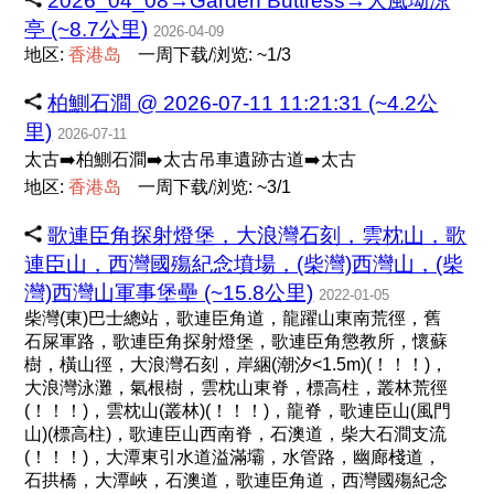
2026_04_08→Garden Buttress→大風坳涼
亭 (~8.7公里)
2026-04-09
地区:
香
港
岛
一周下载/浏览: ~1/3
柏鰂石澗 @ 2026-07-11 11:21:31 (~4.2公
里)
2026-07-11
太古➡️柏鰂石澗➡️太古吊車遺跡古道➡️太古
地区:
香
港
岛
一周下载/浏览: ~3/1
歌連臣角探射燈堡，大浪灣石刻，雲枕山，歌
連臣山，西灣國殤紀念墳場，(柴灣)西灣山，(柴
灣)西灣山軍事堡壘 (~15.8公里)
2022-01-05
柴灣(東)巴士總站，歌連臣角道，龍躍山東南荒徑，舊
石屎軍路，歌連臣角探射燈堡，歌連臣角懲教所，懷蘇
樹，橫山徑，大浪灣石刻，岸綑(潮汐<1.5m)(！！！)，
大浪灣泳灘，氣根樹，雲枕山東脊，標高柱，叢林荒徑
(！！！)，雲枕山(叢林)(！！！)，龍脊，歌連臣山(風門
山)(標高柱)，歌連臣山西南脊，石澳道，柴大石澗支流
(！！！)，大潭東引水道溢滿壩，水管路，幽廊棧道，
石拱橋，大潭峽，石澳道，歌連臣角道，西灣國殤紀念