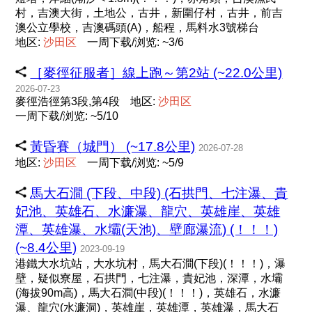
村，吉澳大街，土地公，古井，新圍仔村，古井，前吉
澳公立學校，吉澳碼頭(A)，船程，馬料水3號梯台
地区:
沙
田
区
一周下载/浏览: ~3/6
［麥徑征服者］線上跑～第2站 (~22.0公里)
2026-07-23
麥徑浩徑第3段,第4段
地区:
沙
田
区
一周下载/浏览: ~5/10
黃昏賽（城門） (~17.8公里)
2026-07-28
地区:
沙
田
区
一周下载/浏览: ~5/9
馬大石澗 (下段、中段) (石拱門、七注瀑、貴
妃池、英雄石、水濂瀑、龍穴、英雄崖、英雄
潭、英雄瀑、水壩(天池)、壁廊瀑流) (！！！)
(~8.4公里)
2023-09-19
港鐵大水坑站，大水坑村，馬大石澗(下段)(！！！)，瀑
壁，疑似寮屋，石拱門，七注瀑，貴妃池，深潭，水壩
(海拔90m高)，馬大石澗(中段)(！！！)，英雄石，水濂
瀑、龍穴(水濂洞)，英雄崖，英雄潭，英雄瀑，馬大石