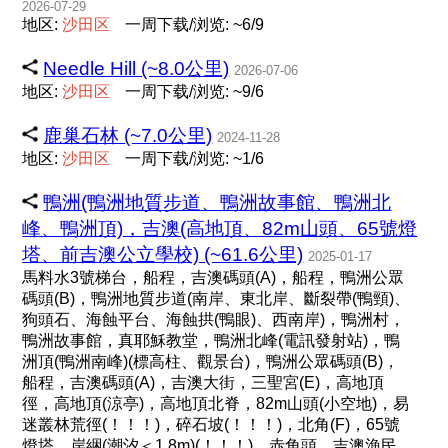
2026-07-29
地区:
沙
田
区
一周下载/浏览: ~6/9
Needle Hill (~8.0公里)
2026-07-06
地区:
沙
田
区
一周下载/浏览: ~9/6
鹿巢石林 (~7.0公里)
2024-11-28
地区:
沙
田
区
一周下载/浏览: ~1/6
鴨洲(鴨洲地質步道、鴨洲故事館、鴨洲北
峰、鴨洲頂)，吉澳(高地頂、82m山頭、65號燈
塔、前吉澳公立學校) (~61.6公里)
2025-01-17
馬料水3號梯台，船程，吉澳碼頭(A)，船程，鴨洲公眾
碼頭(B)，鴨洲地質步道(南岸、東北岸、斷裂帶(鴨頸)、
狗頭石、海蝕平台、海蝕拱(鴨眼)、西南岸)，鴨洲村，
鴨洲故事館，真耶穌教堂，鴨洲北峰(電訊發射站)，鴨
洲頂(鴨洲南峰)(標高柱、觀景台)，鴨洲公眾碼頭(B)，
船程，吉澳碼頭(A)，吉澳大街，三聖宮(E)，高地頂
徑，高地頂(涼亭)，高地頂北脊，82m山頭(小空地)，易
迷叢林荒徑(！！！)，碎石坡(！！！)，北角(F)，65號
燈塔，岸綑(潮汐＜1.8m)(！！！)，赤角頭，吉澳漁民