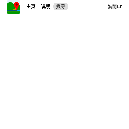
主页
说明
搜寻
繁
简
En