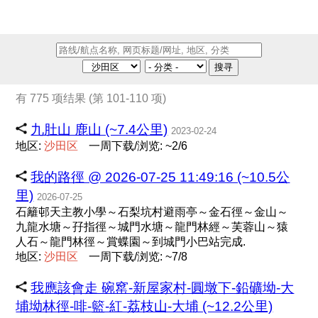
搜寻
有 775 项结果 (第 101-110 项)
九肚山 鹿山 (~7.4公里)
2023-02-24
地区:
沙
田
区
一周下载/浏览: ~2/6
我的路徑 @ 2026-07-25 11:49:16 (~10.5公
里)
2026-07-25
石籬邨天主教小學～石梨坑村避雨亭～金石徑～金山～
九龍水塘～孖指徑～城門水塘～龍門林經～芙蓉山～猿
人石～龍門林徑～賞蝶園～到城門小巴站完成.
地区:
沙
田
区
一周下载/浏览: ~7/8
我應該會走 碗窰-新屋家村-圓墩下-鉛礦坳-大
埔坳林徑-啡-籃-紅-荔枝山-大埔 (~12.2公里)