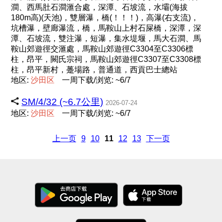
澗、西馬肚石澗滙合處，深潭、石坡流，水壩(海拔
180m高)(天池)，雙層瀑，橋(！！！)，高瀑(右支流)，
坑槽瀑，壁廊瀑流，橋，馬鞍山上村石屎橋，深潭，深
潭、石坡流，雙注瀑，短瀑，集水堤堰，馬大石澗、馬
鞍山郊遊徑交滙處，馬鞍山郊遊徑C3304至C3306標
柱，昂平，闕氏宗祠，馬鞍山郊遊徑C3307至C3308標
柱，昂平新村，躉場路，普通道，西貢巴士總站
地区:
沙
田
区
一周下载/浏览: ~6/7
SM/4/32 (~6.7公里)
2026-07-24
地区:
沙
田
区
一周下载/浏览: ~6/7
上一页
9
10
11
12
13
下一页