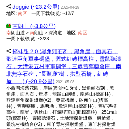
doggie (~23.2公里)
2026-04-19
地区:
南
区
一周下载/浏览: ~12/7
南朗山 (~3.8公里)
南
朗山道 >
南
朗山 > 深湾道
地区:
南
区
一周下载/浏览: ~3/23
捽蛙腿 2.0 (黑角頭石刻，黑角崖，面具石，
歌連臣角軍事碉堡，舊式紅磚標高柱，靈鼠聽濤
石，大潭港五村軍事碉堡，三處舊彈藥倉庫，南
北無字石碑，“長頸鹿”樹，拱型石橋，紅磚
屋……) (~20.9公里)
2021-05-08
小西灣海濱花園，岸綑(潮汐<1.5m)，黑角頭石刻，黑
角崖，面具石，燈塔，龍躍山副峰，龍躍山(標高柱)，
歌連臣角探射燈堡(×2)、發電機堡，砵甸乍山(標高
柱)，舊彈藥庫，馬塘坳，歌連臣山(標高柱)，舊紅磚標
高柱，龍脊，雲枕山，打爛埕頂山(肥標高柱)，251m山
頭(標高柱)，靈鼠聽濤石，土地灣探射燈堡、機槍堡，
銀坑村機槍台(×2)，東丫背村探射燈堡，東丫村探射燈