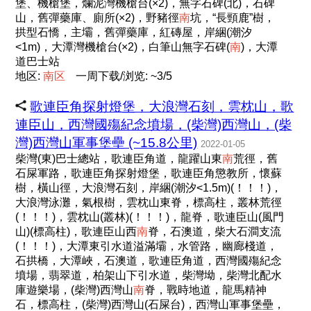
堡、機槍堡，爛泥灣機槍台(×2)，無字石碑(北)，石碑
山，舊彈藥庫、廁所(×2)，野豬徑
南
坑，“長頸鹿”樹，
拱型石憍，主壩，舊彈藥庫，紅磚屋，岸綑(潮汐
<1m)，大潭灣機槍台(×2)，白筆山無字石碑(
南
)，大潭
道巴士站
地区:
南
区
一周下载/浏览: ~3/5
歌連臣角探射燈堡，大浪灣石刻，雲枕山，歌
連臣山，西灣國殤紀念墳場，(柴灣)西灣山，(柴
灣)西灣山軍事堡壘 (~15.8公里)
2022-01-05
柴灣(東)巴士總站，歌連臣角道，龍躍山東
南
荒徑，舊
石屎軍路，歌連臣角探射燈堡，歌連臣角懲教所，懷蘇
樹，橫山徑，大浪灣石刻，岸綑(潮汐<1.5m)(！！！)，
大浪灣泳灘，氣根樹，雲枕山東脊，標高柱，叢林荒徑
(！！！)，雲枕山(叢林)(！！！)，龍脊，歌連臣山(風門
山)(標高柱)，歌連臣山西
南
脊，石澳道，柴大石澗支流
(！！！)，大潭東引水道溢滿壩，水管路，幽廊棧道，
石拱橋，大潭峽，石澳道，歌連臣角道，西灣國殤紀念
墳場，翡翠道，柏架山下引水道，柴灣坳，柴灣北配水
庫遊樂場，(柴灣)西灣山
南
脊，戰時地道，龍馬精神
石，標高柱，(柴灣)西灣山(石屎台)，西灣山軍事堡壘，