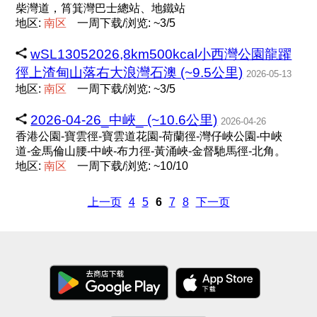
柴灣道，筲箕灣巴士總站、地鐵站
地区:
南
区
一周下载/浏览: ~3/5
wSL13052026,8km500kcal小西灣公園龍躍
徑上渣甸山落右大浪灣石澳 (~9.5公里)
2026-05-13
地区:
南
区
一周下载/浏览: ~3/5
2026-04-26_中峽_ (~10.6公里)
2026-04-26
香港公園-寶雲徑-寶雲道花園-荷蘭徑-灣仔峽公園-中峽
道-金馬倫山腰-中峽-布力徑-黃涌峽-金督馳馬徑-北角。
地区:
南
区
一周下载/浏览: ~10/10
上一页
4
5
6
7
8
下一页