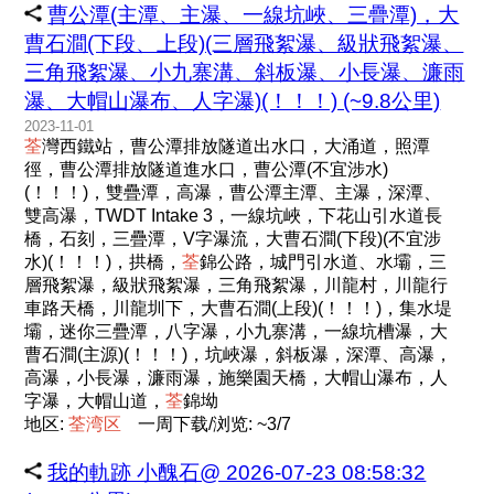
曹公潭(主潭、主瀑、一線坑峽、三疊潭)，大
曹石澗(下段、上段)(三層飛絮瀑、級狀飛絮瀑、
三角飛絮瀑、小九寨溝、斜板瀑、小長瀑、濂雨
瀑、大帽山瀑布、人字瀑)(！！！) (~9.8公里)
2023-11-01
荃
灣西鐵站，曹公潭排放隧道出水口，大涌道，照潭
徑，曹公潭排放隧道進水口，曹公潭(不宜涉水)
(！！！)，雙疊潭，高瀑，曹公潭主潭、主瀑，深潭、
雙高瀑，TWDT Intake 3，一線坑峽，下花山引水道長
橋，石刻，三疊潭，V字瀑流，大曹石澗(下段)(不宜涉
水)(！！！)，拱橋，
荃
錦公路，城門引水道、水壩，三
層飛絮瀑，級狀飛絮瀑，三角飛絮瀑，川龍村，川龍行
車路天橋，川龍圳下，大曹石澗(上段)(！！！)，集水堤
壩，迷你三疊潭，八字瀑，小九寨溝，一線坑槽瀑，大
曹石澗(主源)(！！！)，坑峽瀑，斜板瀑，深潭、高瀑，
高瀑，小長瀑，濂雨瀑，施樂園天橋，大帽山瀑布，人
字瀑，大帽山道，
荃
錦坳
地区:
荃
湾
区
一周下载/浏览: ~3/7
我的軌跡 小醜石@ 2026-07-23 08:58:32