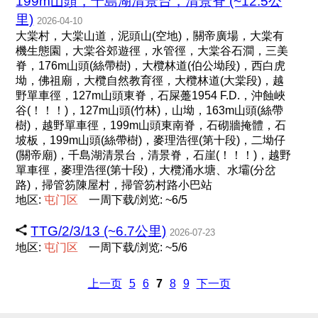
199m山頭，千島湖清景台，清景脊 (~12.5公
里)
2026-04-10
大棠村，大棠山道，泥頭山(空地)，關帝廣場，大棠有
機生態園，大棠谷郊遊徑，水管徑，大棠谷石澗，三美
脊，176m山頭(絲帶樹)，大欖林道(伯公坳段)，西白虎
坳，佛祖廟，大欖自然教育徑，大欖林道(大棠段)，越
野單車徑，127m山頭東脊，石屎躉1954 F.D.，沖蝕峽
谷(！！！)，127m山頭(竹林)，山坳，163m山頭(絲帶
樹)，越野單車徑，199m山頭東南脊，石砌牆掩體，石
坡板，199m山頭(絲帶樹)，麥理浩徑(第十段)，二坳仔
(關帝廟)，千島湖清景台，清景脊，石崖(！！！)，越野
單車徑，麥理浩徑(第十段)，大欖涌水塘、水壩(分岔
路)，掃管笏陳屋村，掃管笏村路小巴站
地区:
屯
门
区
一周下载/浏览: ~6/5
TTG/2/3/13 (~6.7公里)
2026-07-23
地区:
屯
门
区
一周下载/浏览: ~5/6
上一页
5
6
7
8
9
下一页