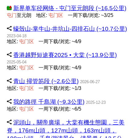
新界单车径网络 - 屯门至元朗段 (~16.5公里)
屯
门
至元朗
地区:
屯
门
区
一周下载/浏览: ~3/25
蠔殼山-掌牛山-井坑山-四排石山 (~10.7公里)
2023-04-18
地区:
屯
门
区
一周下载/浏览: ~4/9
香港越野短途賽2025 • 大棠 (~13.9公里)
2025-05-04
地区:
屯
门
区
一周下载/浏览: ~4/9
青山 掃管笏段 (~2.6公里)
2026-06-27
地区:
屯
门
区
一周下载/浏览: ~1/3
我的路徑 千島湖 (~9.3公里)
2025-12-23
地区:
屯
门
区
一周下载/浏览: ~6/5
泥頭山，關帝廣場，大棠有機生態園，三美
脊，176m山頭，127m山頭，163m山頭，