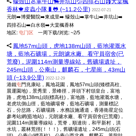
蠔殼山🦪掌牛山🐄井坑山💦四排石山🗿大棠楓
香林🍁皮蟲小隊🐛🐸 (~11.2公里)
2022-07-21
元朗➡️博愛醫院➡️東成里➡️ 蠔殼山➡️掌牛山➡️井坑山➡️
四排石山➡️白水嶺➡️大棠楓香林
地区:
屯
门
区
一周下载/浏览: ~2/5
鳳地57m山頭，虎地138m山頭，藍地灌溉水
塘，藍地石礦場，元朗濾水廠、看守員宿舍(已
荒廢)，泥圍114m測量導線站，舊礦場遺址，
245m山頭，公庵山，麒麟石，七星崗，43m山
頭 (~13.9公里)
2022-12-29
港鐵
屯
門兆康站，鳳地花園，鳳地57m山頭(矮標高柱、
晨運園地)，景秀里，景峰徑，井頭下村頌皇台，富地
路，虎地138m山頭(標高柱)，富地路，藍地灌溉水塘，
老虎坑側山徑，藍地礦場脊，藍地石礦場，測量標記
石，分岔路，石礦場路，水務設施通道，香港衛星定位
參考站網(藍地站)，元朗濾水廠、看守員宿舍(已荒廢)，
泥圍114m測量導線站，荒脊，順達街，和平新村，洪
水坑，叢林荒徑(！！！)，舊礦場遺址，245m山頭(石
頭)，公庵山(標高柱)，公庵山西北脊，麒麟石，黃龍吐