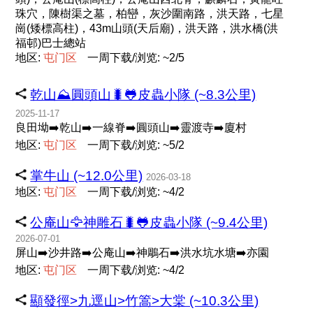
珠穴，陳樹渠之墓，柏巒，灰沙圍南路，洪天路，七星
崗(矮標高柱)，43m山頭(天后廟)，洪天路，洪水橋(洪
福邨)巴士總站
地区:
屯
门
区
一周下载/浏览: ~2/5
乾山⛰️圓頭山🐛🐸皮蟲小隊 (~8.3公里)
2025-11-17
良田坳➡️乾山➡️一線脊➡️圓頭山➡️靈渡寺➡️廈村
地区:
屯
门
区
一周下载/浏览: ~5/2
掌牛山 (~12.0公里)
2026-03-18
地区:
屯
门
区
一周下载/浏览: ~4/2
公庵山🦅神雕石🐛🐸皮蟲小隊 (~9.4公里)
2026-07-01
屏山➡️沙井路➡️公庵山➡️神鵰石➡️洪水坑水塘➡️亦園
地区:
屯
门
区
一周下载/浏览: ~4/2
顯發徑>九逕山>竹篙>大棠 (~10.3公里)