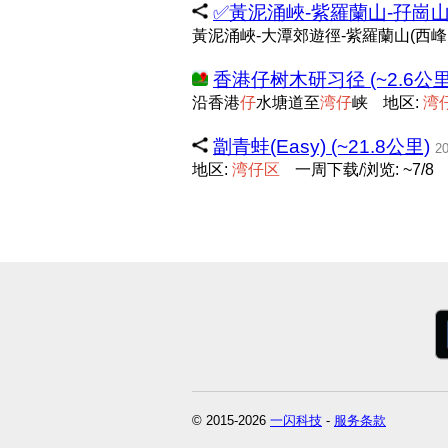
✅黃泥涌峽-紫羅蘭山-孖崗山-赤
黃泥涌峽-大潭郊遊徑-紫羅蘭山(西峰
香港仔树木研习径 (~2.6公里
沿香港
仔
水塘道至
湾
仔
峡
地区:
湾
劏青蛙(Easy) (~21.8公里)
20
地区:
湾
仔
区
一周下载/浏览: ~7/8
© 2015-2026
一闪科技
-
服务条款