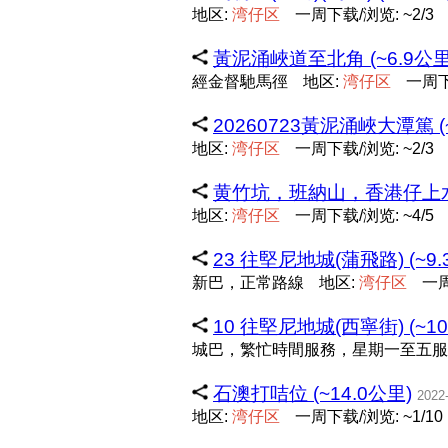
地区:
湾
仔
区
一周下载/浏览: ~2/3
黃泥涌峽道至北角 (~6.9公里
經金督馳馬徑
地区:
湾
仔
区
一周下
20260723黃泥涌峽大潭篤 (
地区:
湾
仔
区
一周下载/浏览: ~2/3
黄竹坑，班納山，香港仔上水塘
地区:
湾
仔
区
一周下载/浏览: ~4/5
23 往堅尼地城(蒲飛路) (~9.
新巴，正常路線
地区:
湾
仔
区
一周
10 往堅尼地城(西寧街) (~10
城巴，繁忙時間服務，星期一至五服
石澳打咭位 (~14.0公里)
2022
地区:
湾
仔
区
一周下载/浏览: ~1/10