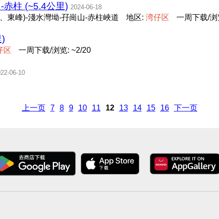
柱 (~5.4公里)
2024-06-18
、東峰)-淺水灣坳-孖崗山-赤柱峽道
地区:
湾
仔
区
一周下载/浏览:
)
仔
区
一周下载/浏览: ~2/20
22-06-10
上一页
7
8
9
10
11
12
13
14
15
16
下一页