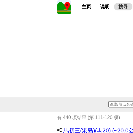
主页
说明
搜寻
有 440 项结果 (第 111-120 项)
馬初三(港島)(馬20) (~20.0