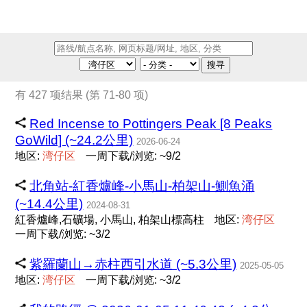
搜寻
有 427 项结果 (第 71-80 项)
Red Incense to Pottingers Peak [8 Peaks
GoWild] (~24.2公里)
2026-06-24
地区:
湾
仔
区
一周下载/浏览: ~9/2
北角站-紅香爐峰-小馬山-柏架山-鰂魚涌
(~14.4公里)
2024-08-31
紅香爐峰,石礦場, 小馬山, 柏架山標高柱
地区:
湾
仔
区
一周下载/浏览: ~3/2
紫羅蘭山→赤柱西引水道 (~5.3公里)
2025-05-05
地区:
湾
仔
区
一周下载/浏览: ~3/2