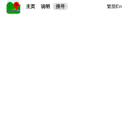
主页
说明
搜寻
繁
简
En