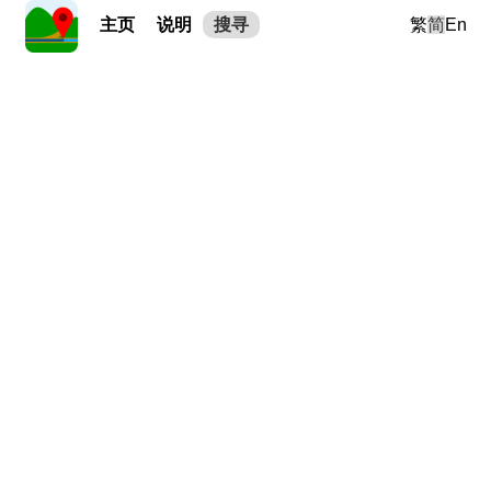
主页
说明
搜寻
繁
简
En