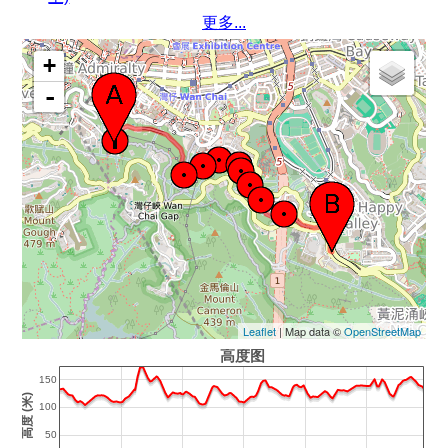
更多...
+
-
Leaflet
| Map data ©
OpenStreetMap