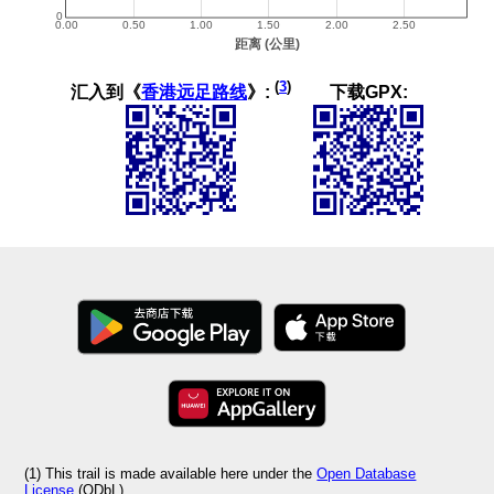
(
3
)
汇入到《
香港远足路线
》:
下载GPX:
(1) This trail is made available here under the
Open Database
License
(ODbL).