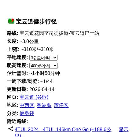
宝云道健步行径
路线:
宝云道花园至司徒拔道-宝云道巴士站
长度:
~3.0公里
上/落:
~310米/~310米
平地速度:
爬高速度:
估计需时:
~1小时50分钟
一周下载/浏览:
~1/44
更新日期:
2026-04-14
网页:
宝云道 (谷歌)
地区:
中西区
,
香港岛
,
湾仔区
分类:
健身径
附近路线:
4TUL 2024 - 4TUL 146km One Go (~188.6公
显示
里)