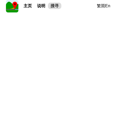
主页
说明
搜寻
繁
简
En